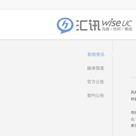
新闻资讯
媒体报道
官方公告
我
风
签约公告
种
在
他
么
希
另