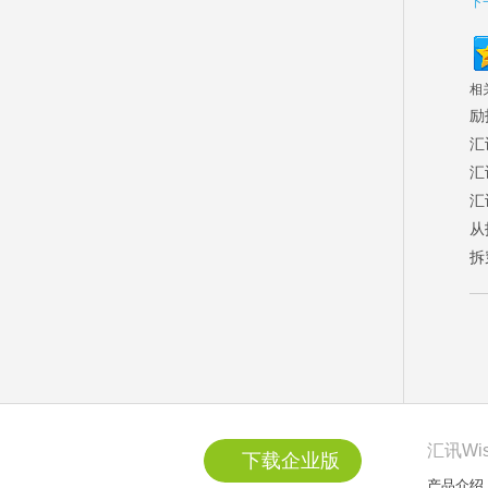
下
相
励
汇
汇
汇
从
拆
汇讯Wi
下载企业版
产品介绍