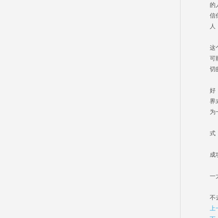
的
信
人
你
这
可
切
同
好
界
为
作
式
就
成
如
一
同
不
上