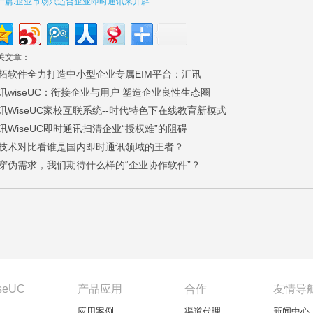
一篇:企业市场只适合企业即时通讯来开辟
关文章：
拓软件全力打造中小型企业专属EIM平台：汇讯
讯wiseUC：衔接企业与用户 塑造企业良性生态圈
讯WiseUC家校互联系统--时代特色下在线教育新模式
讯WiseUC即时通讯扫清企业“授权难”的阻碍
技术对比看谁是国内即时通讯领域的王者？
穿伪需求，我们期待什么样的“企业协作软件”？
seUC
产品应用
合作
友情导
应用案例
渠道代理
新闻中心