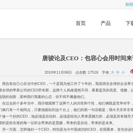
新闻
首页
产品
下
唐骏论及CEO：包容心会用时间
2010年11月08日 点击数:
17518
字体:
大
中
小
也有自己心目当中的CEO，一个是我为他工作了十年的，我觉得在全球的企业界当
靡全球的苹果公司的CEO乔布斯，这两个人风格迥然不同，看看盖茨的高贵、儒雅，
超脱的创新，那种我行我素的心态，你不得不佩服他们。
过去的十多年当中，我仔细观察了这两个人的共性和个性，他们俩既是竞争对手，
们俩只有一个相同点，只要他能站到这个台上，他们的第一句话都是：我今天非常非
？做一个好的CEO，他必须是自信的，必须是给别人带来震撼力的，必须是具有领导
望的是给在座的每一位听众带来的是震撼，带来的是自信，带来的是未来。
一方面，怎样做好一个CEO，特别是当今中国成功的CEO，在我看来，首先你必