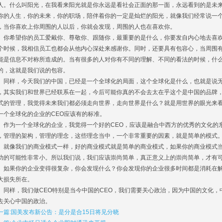
人。什么叫阳光，在我看来阳光就是你永远是看社会正面的那一面，永远看到的是未
你的人生，你的未来，你的职场，陪伴着你的一定是灿烂的阳光，就像我们经常说一
，当你喜欢上你周围的人以后，你就会发现，周围的人也在喜欢你。
希望你的员工爱戴你、尊敬你、跟随你，最重要的是什么，你要发自内心地去喜欢
个时候，我相信员工也都会从他内心深处来感谢你。同时，还要具有包容心，当周围
能是信息不对称所造成的。当有很多的人对你有不同的理解、不同的看法的时候，什
的，这就是我们说的包容。
样，今天我们的中国，已经是一个全球化的局面，这个全球化是什么，也就是说无
，其实我们和世界已经联系在一起，今后可能你真的不会去太在乎这个是中国的品牌
式的管理，我觉得未来我们都必须走向世界，走向世界是什么？就是用世界的眼光来
一个全球化的企业的CEO应该有的标准。
为一个全球化的企业，我觉得一个好的CEO，应该是融合中西方的优秀的文化的
，管理的架构，管理的理念，这些理念当中，一个非常重要的因素，就是简单的模式
像我们的商业模式一样，好的商业模式就是简单的商业模式，如果你的商业模式当
功的可能性非常小。所以我们说，我们应该崇尚简单，真正意义上的崇尚简单，才有
果你的企业变得很复杂，你会发现什么？你会发现你的企业很多时间都是消耗在解
大损失所在。
样，我们做CEO特别是当今中国的CEO，我们需要关心政治，因为中国的文化，中
去关心中国的政治。
一篇:国美发布新公告：是分是合15日将见分晓