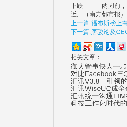
下跌———两周前，
近。（南方都市报）
上一篇:福布斯榜上
下一篇:唐骏论及C
相关文章：
御人管事快人一步-
对比Faceboo
汇讯V3.8：引
汇讯WiseUC成
汇讯统一沟通EI
通
科技工作化时代