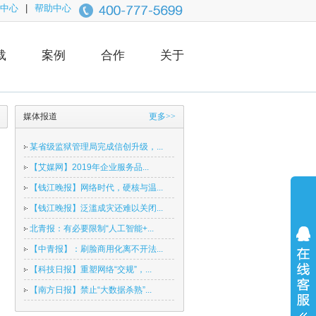
中心
|
帮助中心
载
案例
合作
关于
媒体报道
更多>>
某省级监狱管理局完成信创升级，...
【艾媒网】2019年企业服务品...
【钱江晚报】网络时代，硬核与温...
【钱江晚报】泛滥成灾还难以关闭...
北青报：有必要限制“人工智能+...
【中青报】：刷脸商用化离不开法...
【科技日报】重塑网络“交规”，...
【南方日报】禁止“大数据杀熟”...