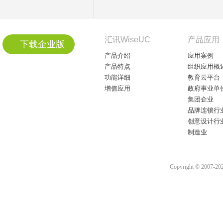
汇讯WiseUC
产品应用
下载企业版
产品介绍
应用案例
产品特点
组织应用概
功能详细
教育云平台
增值应用
政府事业单
集团企业
品牌连锁行
创意设计行
制造业
Copyright © 2007-2