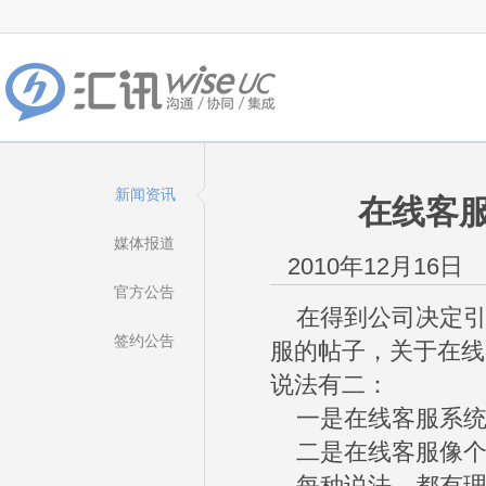
新闻资讯
在线客
媒体报道
2010年12月16日
官方公告
在得到公司决定引
签约公告
服的帖子，关于在线
说法有二：
一是在线客服系统
二是在线客服像个