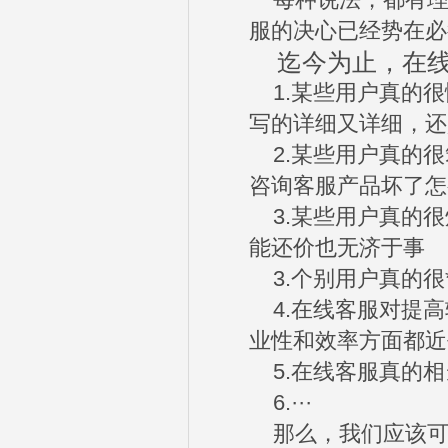
每种说法，都有理
服的决心已经势在必
迄今为止，在线
1.某些用户真的很
写的详细又详细，还
2.某些用户真的很
咨询客服产品坏了怎
3.某些用户真的很
能还价也无济于事
3.个别用户真的很
4.在线客服对提高
业性和效率方面都近
5.在线客服真的相
6.···
那么，我们应该可