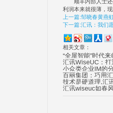
顺丰内部人士还叹
利润本来就很薄，现
上一篇:邹晓春黄燕
下一篇:汇讯：我们
相关文章：
“全屋智能”时代来
汇讯WiseUC
小众类企业IM的
百丽集团：巧用汇
技术是硬道理,汇讯
汇讯wiseuc如