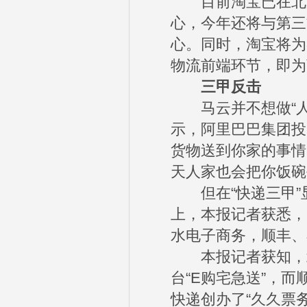
目前淘宝已在北京
心，今年还将与第三
心。同时，淘宝将为
物流前端环节，即为
三甲反击
马云并不想做“人
示，阿里巴巴集团投
货物送到你家的事情
天人家也会把你饭碗
但在“快递三甲”显
上，本报记者获悉，
水电子商务，顺丰、
本报记者获知，北
台“E购宅急送”，
快递创办了“久久票