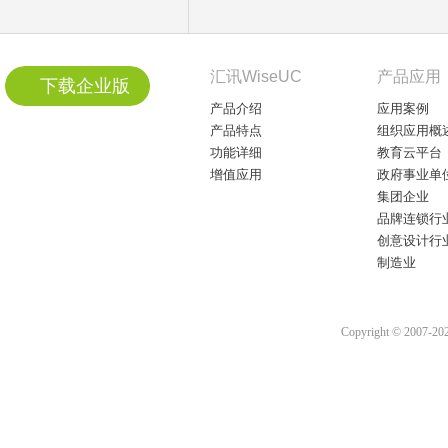
汇讯WiseUC
产品应用
下载企业版
产品介绍
应用案例
产品特点
组织应用概
功能详细
教育云平台
增值应用
政府事业单
集团企业
品牌连锁行
创意设计行
制造业
Copyright © 2007-2