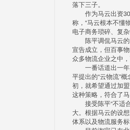
落下三子。
作为马云出资300
称，“马云根本不懂
电子商务琐碎、复杂
陈平调侃马云的基
宣告成立，但百事物
众多物流企业之中，
一番话道出一年之
平提出的“云物流”
初，就希望通过加盟
这种策略，符合了马
接受陈平“不适合
大。根据马云的设想
体系以及物流服务标