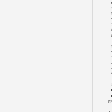
发
打
点
缺
R
投
产
CP
订
平
毛
RO
分
1
1
较
2