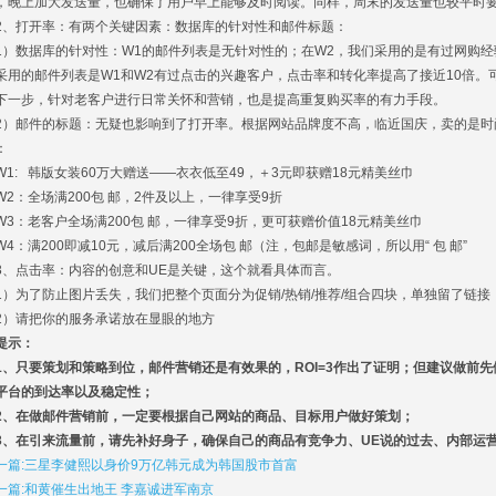
，晚上加大发送量，也确保了用户早上能够及时阅读。同样，周末的发送量也较平时
、打开率：有两个关键因素：数据库的针对性和邮件标题：
）数据库的针对性：W1的邮件列表是无针对性的；在W2，我们采用的是有过网购经
采用的邮件列表是W1和W2有过点击的兴趣客户，点击率和转化率提高了接近10倍。
一步，针对老客户进行日常关怀和营销，也是提高重复购买率的有力手段。
）邮件的标题：无疑也影响到了打开率。根据网站品牌度不高，临近国庆，卖的是时
：
1: 韩版女装60万大赠送――衣衣低至49，＋3元即获赠18元精美丝巾
2：全场满200包 邮，2件及以上，一律享受9折
3：老客户全场满200包 邮，一律享受9折，更可获赠价值18元精美丝巾
4：满200即减10元，减后满200全场包 邮（注，包邮是敏感词，所以用“ 包 邮”
、点击率：内容的创意和UE是关键，这个就看具体而言。
）为了防止图片丢失，我们把整个页面分为促销/热销/推荐/组合四块，单独留了链接
）请把你的服务承诺放在显眼的地方
提示：
、只要策划和策略到位，邮件营销还是有效果的，ROI=3作出了证明；但建议做前先
平台的到达率以及稳定性；
、在做邮件营销前，一定要根据自己网站的商品、目标用户做好策划；
、在引来流量前，请先补好身子，确保自己的商品有竞争力、UE说的过去、内部运
一篇:三星李健熙以身价9万亿韩元成为韩国股市首富
一篇:和黄催生出地王 李嘉诚进军南京