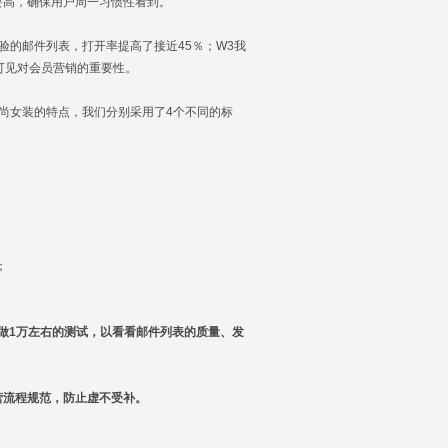
要高，确保用户周一习惯性看到。
验的邮件列表，打开率提高了接近45％；W3我
可见对会员营销的重要性。
尚女装的特点，我们分别采用了4个不同的标
；
做1万左右的测试，以看看邮件列表的质量、发
营流程规范，防止虚不受补。