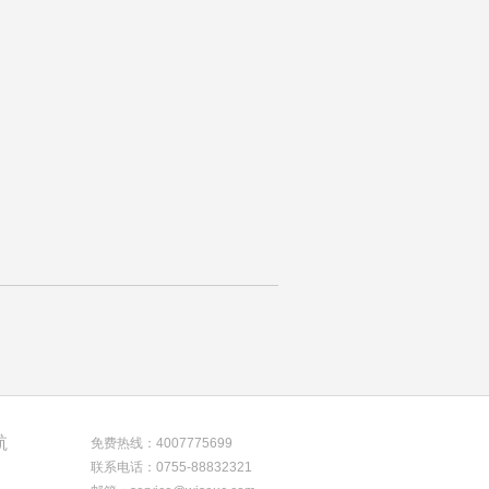
航
免费热线：4007775699
联系电话：0755-88832321