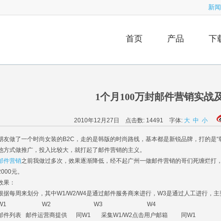
新闻
首页
产品
下
1个月100万封邮件营销实战
2010年12月27日 点击数:
14491
字体:
大
中
小
友做了一个时尚女装的B2C，走的是韩版的时尚路线，基本都是新锐品牌，打的是“韩版
他方式做推广，投入比较大，就打起了邮件营销的主义。
邮件营销
之前我做过多次，效果逐渐降低，经不起广州一做邮件营销的哥们死缠烂打，
2000元。
果：
据每周来划分，其中W1/W2/W4是通过邮件服务商来进行，W3是通过人工进行，
W1 W2 W3 W4
件列表 邮件运营商提供 同W1 采集W1/W2点击用户邮箱 同W1