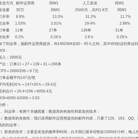
发送方式 邮件运营商 同W1 人工发送 同W1
送量 35万 同W1 2500/天，共约1.6万 同W1
开率 8.9% 13.3% 31.2% 11.7%
击率 1.53% 3.01% 29.4% 2.98%
订单量 11单 27单 139单 31单
转化率 0.2% 0.26％ 2.8％ 0.29％
了到达率，据邮件运营商提供，W1/W2/W4在80－85％之间，其中W3的达到率达到
OI：
入：2000元
出：订单11＋27＋139＋31＝206单
S＝2000/206＝9.7元
单金额平均147元/笔
均毛利20％＝147×20％＝29.4元
利合计＝29.4×206＝6056.4元
I=6056.4/2000＝3.03
析：
、到达率：有两个关键因素：数据库的有效性和群发的技术：
）数据库的有效性：我们采用邮件运营商提供的邮件列表，只要了126、163、QQ、sin
高的到达率；
）群发的技术：主要是发送的频率和时间，白天我们基本控制在1000封/小时，晚上控