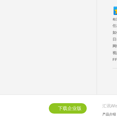
相
任
如
日
网
视
F
汇讯Wi
下载企业版
产品介绍