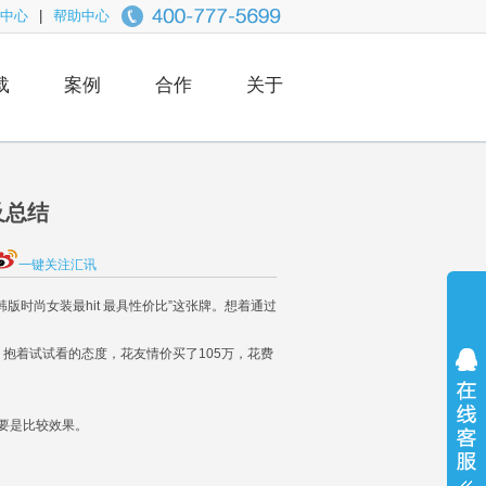
中心
|
帮助中心
载
案例
合作
关于
及总结
一键关注汇讯
时尚女装最hit 最具性价比”这张牌。想着通过
抱着试试看的态度，花友情价买了105万，花费
主要是比较效果。