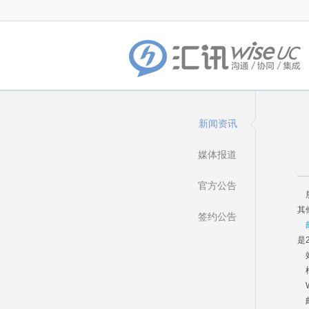
新闻资讯
媒体报道
官方公告
朋
其
签约公告
是
效
根
邮