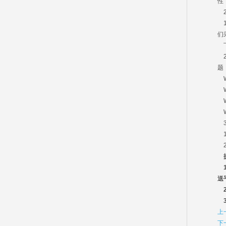
性
2
1
们
下
2
题
W
W
W
W
3
1
2
1
送
2
3
上
下