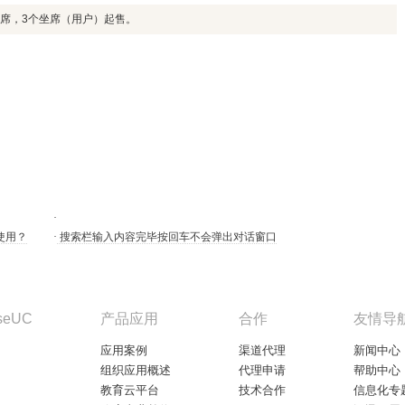
坐席，3个坐席（用户）起售。
·
使用？
·
搜索栏输入内容完毕按回车不会弹出对话窗口
seUC
产品应用
合作
友情导
应用案例
渠道代理
新闻中心
组织应用概述
代理申请
帮助中心
教育云平台
技术合作
信息化专