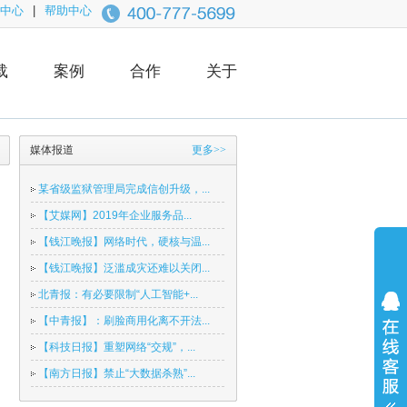
中心
|
帮助中心
载
案例
合作
关于
媒体报道
更多>>
某省级监狱管理局完成信创升级，...
【艾媒网】2019年企业服务品...
【钱江晚报】网络时代，硬核与温...
【钱江晚报】泛滥成灾还难以关闭...
北青报：有必要限制“人工智能+...
【中青报】：刷脸商用化离不开法...
【科技日报】重塑网络“交规”，...
【南方日报】禁止“大数据杀熟”...