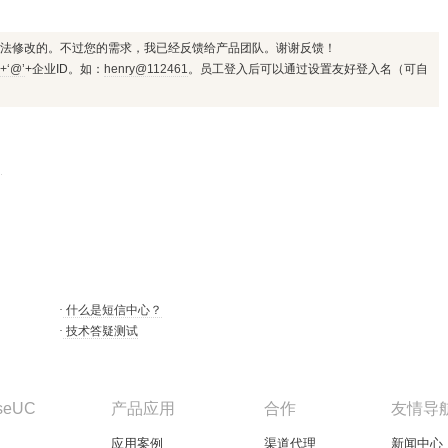
是无法修改的。不过您的需求，我已经反馈给产品团队。谢谢反馈！
+‘@’
+企业ID。如：
henry@112461
。员工登入后可以通过设置友好登入名（可自
？
·
什么是短信中心？
·
技术答疑测试
seUC
产品应用
合作
友情导
应用案例
渠道代理
新闻中心