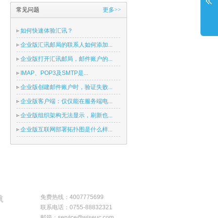
常见问题
更多>>
如何快速体验汇讯？
企业版汇讯邮局的联系人如何添加...
企业版打开汇讯邮局，邮件账户的...
IMAP、POP3及SMTP是...
企业版创建邮件账户时，验证失败...
企业版客户端：仅仅能在服务端电...
企业版组织架构无法显示，刷新也...
企业版互联网部署拓扑图是什么样...
免费热线：4007775699
航
联系电话：0755-88832321
邮箱：service@wiseuc.com