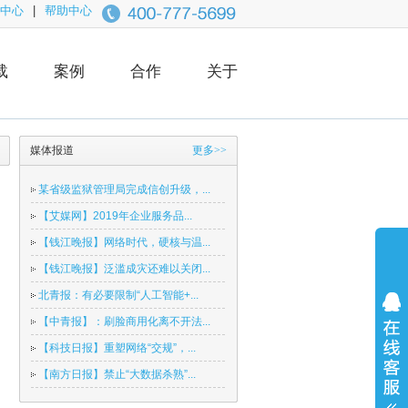
中心
|
帮助中心
载
案例
合作
关于
媒体报道
更多>>
某省级监狱管理局完成信创升级，...
【艾媒网】2019年企业服务品...
【钱江晚报】网络时代，硬核与温...
【钱江晚报】泛滥成灾还难以关闭...
北青报：有必要限制“人工智能+...
【中青报】：刷脸商用化离不开法...
【科技日报】重塑网络“交规”，...
【南方日报】禁止“大数据杀熟”...