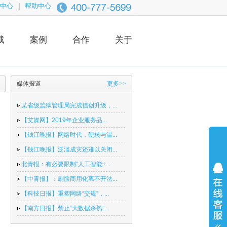
中心
|
帮助中心
载
案例
合作
关于
媒体报道
更多>>
某省级监狱管理局完成信创升级，...
【艾媒网】2019年企业服务品...
【钱江晚报】网络时代，硬核与温...
【钱江晚报】泛滥成灾还难以关闭...
北青报：有必要限制“人工智能+...
【中青报】：刷脸商用化离不开法...
【科技日报】重塑网络“交规”，...
【南方日报】禁止“大数据杀熟”...