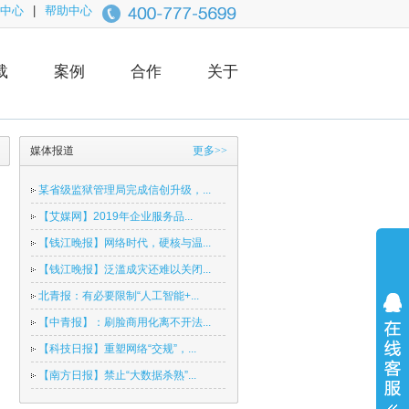
中心
|
帮助中心
载
案例
合作
关于
媒体报道
更多>>
某省级监狱管理局完成信创升级，...
【艾媒网】2019年企业服务品...
【钱江晚报】网络时代，硬核与温...
【钱江晚报】泛滥成灾还难以关闭...
北青报：有必要限制“人工智能+...
【中青报】：刷脸商用化离不开法...
【科技日报】重塑网络“交规”，...
【南方日报】禁止“大数据杀熟”...