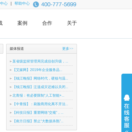
中心
|
帮助中心
载
案例
合作
关于
媒体报道
更多>>
某省级监狱管理局完成信创升级，...
【艾媒网】2019年企业服务品...
【钱江晚报】网络时代，硬核与温...
【钱江晚报】泛滥成灾还难以关闭...
北青报：有必要限制“人工智能+...
【中青报】：刷脸商用化离不开法...
【科技日报】重塑网络“交规”，...
【南方日报】禁止“大数据杀熟”...