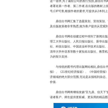
这一需求,为了减轻公司的发行负担,鼎信出书
者署名第一作者、第二作者,在出版的教材上
号,CIP可查,根据作者的要求,可提供从2本到
鼎信出书网汇集了选题策划、宣传策划、制
及出版政策都非常熟悉,能为客户提供从宏观到
鼎信出书网在创建过程中得到了新闻出版总
理工大学出版社、人民日报出版社、新华出版
社、科技出版社、中国农业科学技术出版社、
清华大学外语系等数十家知名出版社、教育机
力的智力支持.
与传统的图书代理出版网站相比,鼎信出书
报》、《21世纪经济报道》、《中国经营报
济领域的绝大部分范围.无论是从报纸到杂志
价值.
鼎信出书网将继续发扬"言九鼎、信天下"的
读者客户、师生提供更权威、更实用的精品图书