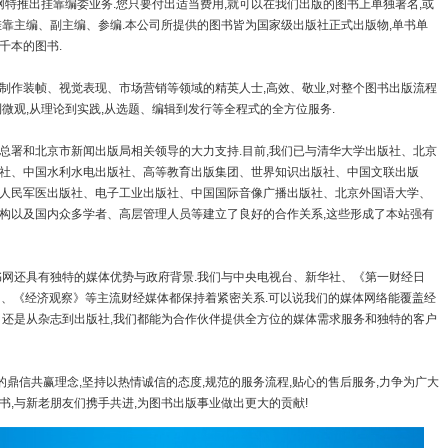
网特推出挂靠编委业务.您只要付出适当费用,就可以在我们出版的图书上单独署名,或
挂靠主编、副主编、参编.本公司所提供的图书皆为国家级出版社正式出版物,单书单
上千本的图书.
作装帧、视觉表现、市场营销等领域的精英人士,高效、敬业,对整个图书出版流程
微观,从理论到实践,从选题、编辑到发行等全程式的全方位服务.
署和北京市新闻出版局相关领导的大力支持.目前,我们已与清华大学出版社、北京
社、中国水利水电出版社、高等教育出版集团、世界知识出版社、中国文联出版
人民军医出版社、电子工业出版社、中国国际音像广播出版社、北京外国语大学、
构以及国内众多学者、高层管理人员等建立了良好的合作关系,这些形成了本站强有
网还具有独特的媒体优势与政府背景.我们与中央电视台、新华社、《第一财经日
》、《经济观察》等主流财经媒体都保持着紧密关系.可以说我们的媒体网络能覆盖经
、还是从杂志到出版社,我们都能为合作伙伴提供全方位的媒体需求服务和独特的客户
鼎信共赢理念,坚持以热情诚信的态度,规范的服务流程,贴心的售后服务,力争为广大
,与新老朋友们携手共进,为图书出版事业做出更大的贡献!