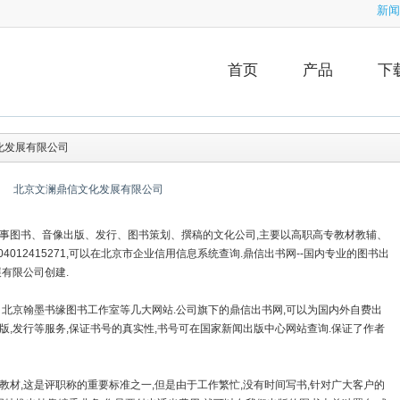
新闻
首页
产品
下
化发展有限公司
北京文澜鼎信文化发展有限公司
事图书、音像出版、发行、图书策划、撰稿的文化公司,主要以高职高专教材教辅、
04012415271,可以在北京市企业信用信息系统查询.鼎信出书网--国内专业的图书出
有限公司创建.
京翰墨书缘图书工作室等几大网站.公司旗下的鼎信出书网,可以为国内外自费出
,发行等服务,保证书号的真实性,书号可在国家新闻出版中心网站查询.保证了作者
,这是评职称的重要标准之一,但是由于工作繁忙,没有时间写书,针对广大客户的