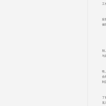
工
在
应
保
4
从
别
与
电
性
合
到
可
了
见