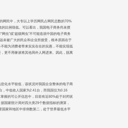
的网民中，大专以上学历网民占网民总数的70%
总数的比例很低。可以看出，我国电子商务尚未摆
网虫”或“超级网虫”不可能造就中国的电子商务
，远未被广大的民众和企业所接受，根本原因在于
务不能为消费者带来实实在在的实惠，不能实现低
受，更不用奢谈将其他局外人网进来。因此，脱离
息化水平较低，该状况对我国企业整体的电子商
中低收人国家为2.41台，而我国仅为0.16
其掌握的可公开信息中，目前有近80%处于封闭状
据国家统计局对四大类29个数据指标的测算，
8个主要国家和地区中排倒数第二，处于世界最低水平