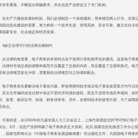
作非常重视，不断提出明确要求，并在信息产业部设立了专门机构。
生产力蓬勃发展的时刻，我们必须制定一个游戏规则，用来规范网上行为，实现公
我国信息化建设的需要，努力构筑一个技术先进、管理高效、安全可靠、建立在自主
障国家安全、社会稳定和经济发展。
缺乏合理可行的法律法规制约
法律的角度看，电子商务的本质特点在于使用计算机程序化的通讯。这是电子商务
。法律对市场交易的调整和规范不仅覆盖了交易的内容，而且覆盖了交易和形式。电
原有法律规范发生冲突，需要新的法律规范与之协调和配合。
子商务首先要解决电子署名问题，即使用密码技术保证电子署名收受双方均可识别
。其次文件编码传送过程中保证不受经济间谍的侵犯，而且不违背市场竞争规则，保
同、发票、购买证书、担保、财务清单等。另外，在密码技术的使用方面，为了保障
妥协点。
喜的是，在2000年的九届全国人大三次会议上，上海代表团提交的“呼吁制订电子商
前台。8月，信息产业部明确了电子商务的五大原则。此后.国家信息化推进工作办公
》，国家也即将出台《中国电子商务发展战略纲要》等法规性文件，为我国电子商务