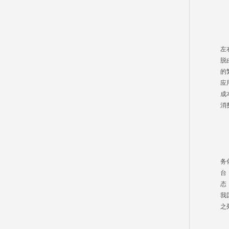
5
中
左
脱
的
应
成
消
6
国
务
台
态
我
之