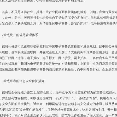
迟迟无法得到实质性进展，仍停留在股票信息的分析和发布上。
实，不只是证券行业，其他一些行业同样面临着类似的尴尬。例如，音像行业发布
》，此外，图书、医药等行业也纷纷出台了类似的“公告”或“办法”。虽然这些管理规
出发点是为了解决燃眉之急，对待新生的电子商务，是“疏”是“堵”，似乎还没有充分
缺乏统一的规范管理体系
息化推进司也正在积极研究制定中国电子商务总体框架和发展规划。以中国公众多
具规模，基本实现全国联网，并在此基础上开发出了大量商务和准商务应用系统，企
动已开始网上运作，电子报税、电子报关、网上抄股、网上拍卖……各种商务应用己
目前的状况看，我国的电子商务还缺乏统一的协调和组织，上面是中央政府及高层领
础应用层面要求加快推进电子商务的强烈要求和积极性，而中间却是行业、企业决策
缺乏可靠的信息安全保护措施
息安全保障能力是21世纪综合国力、经济竞争力和民族生存能力的重要组成部分
，并直接与世界相联，可以说是国家的一个政治“关口”，一条经济“命脉”。网络在为
息安全方面的巨大挑战。近年来，利用网络进行意识形态与文化观念的渗透，以及从
机犯罪及“黑客”攻击事件屡有发生，手段也越来越高技术化，这对各国的主权、安全
化的时代，我们对安全观念的认识以及管理、防范等工作都发生了很大变化。近一年