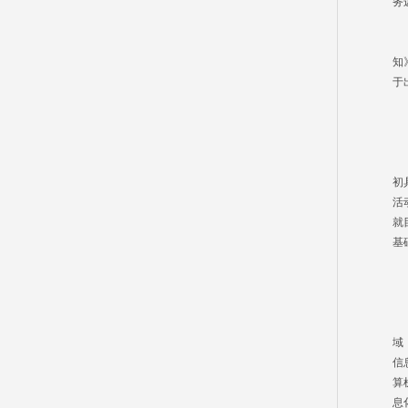
务
其
知
于
2
信
初
活
就
基
3
信
域
信
算
息