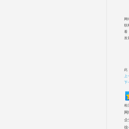
7
通
网
联
看
发
8
电
此
上
下
相
网
企
徐