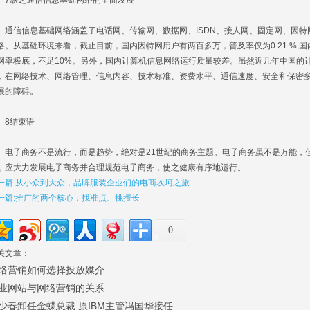
缺乏通信信息基础网络的全面发展
信信息基础网络涵盖了电话网、传输网、数据网、ISDN、接人网、固定网、因特
络。从基础环境来看，截止目前，国内因特网用户有两百多万，普及率仅为0.21 %;国
网率极底，不足10%。另外，国内计算机信息网络运行质量较差。虽然近几年中国的
，在网络技术、网络管理、信息内容、技术标准、资费水平、通信速度、安全和保密
展的障碍。
结束语
子商务不是流行，而是趋势，绝对是21世纪的商务主题。电子商务虽不是万能，
，应大力发展电子商务并合理规范电子商务，使之健康有序地运行。
一篇:从小众到大众，品牌服装企业们的电商坎坷之旅
一篇:推广的两个核心：找准点、挑擅长
0
关文章：
络营销如何选择投放媒介
业网站与网络营销的关系
少春卸任金蝶总裁 原IBM主管冯国华接任