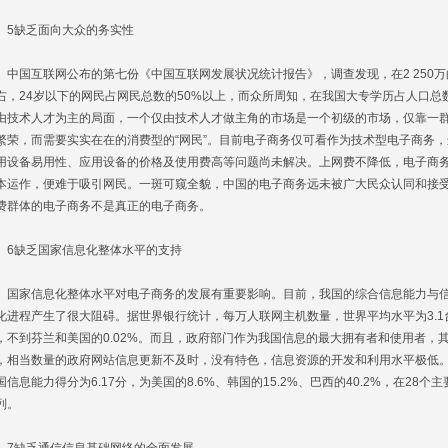
缺乏面向大众的务实性
国互联网公布的第七份《中国互联网发展状况统计报告》，调查发现，在2 250万
右，24岁以下的网民占网民总数的50%以上，而众所周知，在我国大专学历占人口
由技术人才为主的局面，一个仅由技术人才做主角的市场是一个初级的市场，仅靠一群“
繁荣，而需要实实在在的消费型的“网民”。目前电子商务仅可看作为技术型电子商务
用设备易用性、应用设备的价格及使用费高等问题尚未解决。上网费不降低，电子商
本运作，便难于吸引网民。一斑可窥全貌，中国的电子商务远未被广大民众认同和接
费群体的电子商务不是真正的电子商务。
缺乏国家信息化整体水平的支持
家信息化整体水平对电子商务的发展有重要影响。目前，我国的综合信息能力与信
化进程产生了很大阻碍。据世界银行统计，每万人联网主机数量，世界平均水平为3.1台，
，不到芬兰和美国的0.02%。而且，政府部门作为我国信息的最大拥有者和使用者，
，相当数量的政府网站信息更新不及时，没有特色，信息资源的开发和利用水平极低。
国信息能力得分为6.17分，为美国的8.6%、韩国的15.2%、巴西的40.2%，在2
列。