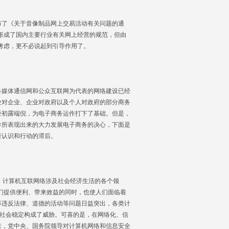
了《关于音像制品网上交易活动有关问题的通
定形成了国内主要行业有关网上经营的规范，但由
的考虑，更不必说起到引导作用了。
媒体通信网和公众互联网为代表的网络建设已经
业对企业、企业对政府以及个人对政府的部分商务
经初露端倪，为电子商务运作打下了基础。但是，
导所表现出来的大力发展电子商务的决心，下面是
者认识和行动的滞后。
。计算机互联网络涉及社会经济生活的各个领
人们提供便利、带来效益的同时，也使人们面临着
事违反法律、道德的活动等问题日益突出，各类计
和社会稳定构成了威胁。可喜的是，在网络化、信
来，党中央、国务院领导对计算机网络和信息安全