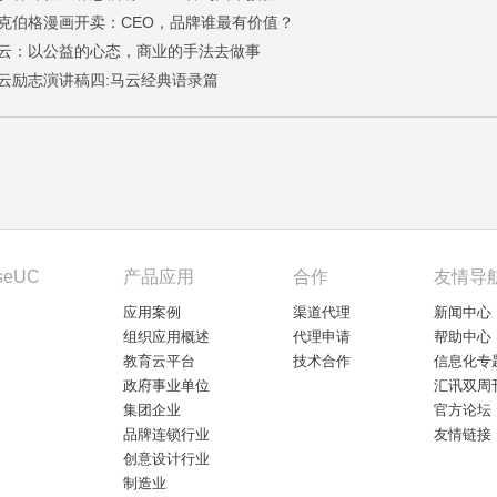
克伯格漫画开卖：CEO，品牌谁最有价值？
云：以公益的心态，商业的手法去做事
云励志演讲稿四:马云经典语录篇
seUC
产品应用
合作
友情导
应用案例
渠道代理
新闻中心
组织应用概述
代理申请
帮助中心
教育云平台
技术合作
信息化专
政府事业单位
汇讯双周
集团企业
官方论坛
品牌连锁行业
友情链接
创意设计行业
制造业