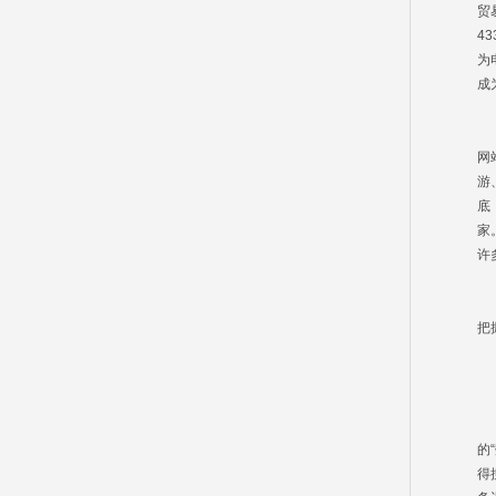
贸
4
为
成
与
网
游
底
家
许
当
把
1
被
的
得