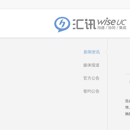
新闻资讯
媒体报道
官方公告
摘
签约公告
电
迅
增
施
目