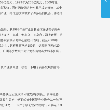
亿美元，1999年为265亿美元，2000年达
非常迅速，通过因特网进行交易已成为潮流。其中
的产业，给信息技术带来了许多新的机会，并逐渐
。从1998年由IT业界和媒体宣扬电子商务
网上商店、商城、专卖店、拍卖店，网上定票、旅
务院发展研究中心的统计表明，截至2000年
家左右，远程教育网站180家，远程医疗网站20
、上海、广州等少数城市向沿海和内地各大城市扩展，
从产业的高度，梳理一下电子商务发展的脉络，
子商务缺乏宏观政策环境支撑的明证。青海证券
效吸引客户，然而却被中国证券业协会以一句“不
行业之一，但由于缺乏“游戏规则”，证券电子商