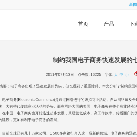
新闻
首页
产品
下
制约我国电子商务快速发展的
2011年07月13日 点击数:
16225
字体:
大
中
小
要：电子商务出现了迅速发展的势头，但也遇到了重重障碍。本文分析了制约我国
子商务(Electronic Commerce)是通过网络进行的虚拟商业活动。自从网络
速，大有替代传统商业活动的势头。而在网络大国的美国，电子商务在整个商业经济
。在中国，电子商务也开始迅速起步发展，其经营低成本、高工作效率、传播面广的
的建设，更加有利于电子商务的发展。
前全球已有几十万家公司、1 500多家银行介入这一崭新的领域。电子商务的迅速