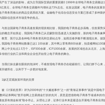
易产生了深远的影响，成为主导国际贸易的重要因素0 1998年全球电子商务交易额达153
33亿美元，全球电子商务交易额年均增长达73%左右。在发达国家，电子商务的发展
电子商务而推出的商品交易系统方案、金融电子化综合信息安全方案已形成了多种新
为国际信息技术市场竞争的焦点。
发达国家电子商务高速发展的现状相比较，我国的电子商务起步虽晚，但发展势头强劲
站的概念开始算起，我国电子商务已从启蒙阶段迅速进入实施阶段，新的电子商务象
、教育、医疗以及各种电子商务资讯和交易站点等，如雨后春笋般不断涌现出来。据国
，我国电子商务网站数量已达1 100余家，其中网上零售商600余家，拍卖楼网站100
。网上中文站点1.5万个，ISP300余家，ICP1000余家。发展的区域也在从北京
多传统行业的工业和商业企业也开始登上电子商务的舞台。
我们抹去蒙在眼前的泡沫时，不难发现电子商务仍在砒砺前行。让我们静下心来，
握关键所在，以利于下一步更好地发展。
缺乏宏观政策环境的支撑
《计算机世界》评为2000年的“十大尴尬事件”之一的“青海证券事件”就是中国电
“数码证券网站”曾开创网上交易佣金打折的先河，原意是想借助电子商务节省成本的功
搜改原有佣金标准”勒令停止。从理论上讲，证券行业本来是最适合开展电子商务应用的