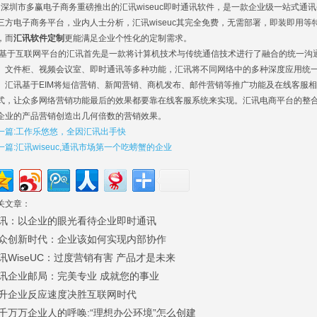
圳市多赢电子商务重磅推出的汇讯wiseuc即时通讯软件，是一款企业级一站式通
三方电子商务平台，业内人士分析，汇讯wiseuc其完全免费，无需部署，即装即用
，而
汇讯软件定制
更能满足企业个性化的定制需求。
于互联网平台的汇讯首先是一款将计算机技术与传统通信技术进行了融合的统一沟通
、文件柜、视频会议室、即时通讯等多种功能，汇讯将不同网络中的多种深度应用统
。汇讯基于EIM将短信营销、新闻营销、商机发布、邮件营销等推广功能及在线客服
式，让众多网络营销功能最后的效果都要靠在线客服系统来实现。汇讯电商平台的整
企业的产品营销创造出几何倍数的营销效果。
一篇:工作乐悠悠，全因汇讯出手快
一篇:汇讯wiseuc,通讯市场第一个吃螃蟹的企业
关文章：
讯：以企业的眼光看待企业即时通讯
众创新时代：企业该如何实现内部协作
讯WiseUC：过度营销有害 产品才是未来
讯企业邮局：完美专业 成就您的事业
升企业反应速度决胜互联网时代
千万万企业人的呼唤:“理想办公环境”怎么创建