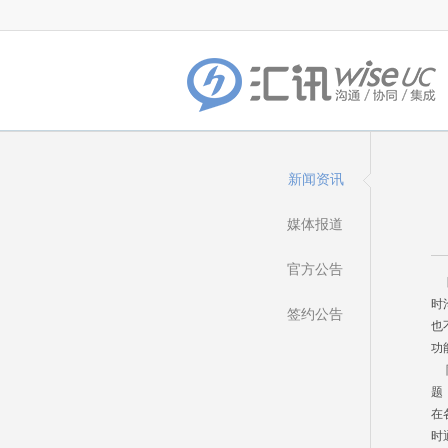
新闻资讯
媒体报道
官方公告
目
时
签约公告
也
功
随
题
在
时