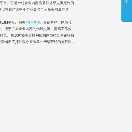
讯平台。它是针对企业内部沟通和外部交流定制的
等特点将是广大中小企业参与电子商务的最佳选
EIM平台。拥有
网络电话
、短信营销、网络传
一。便于广大企业内部的沟通交流，提高工作效
相结合。构成犹如渔夫撒网般的网络整合营销收放
合营销彻底打破现今原有单一网络营销的局限性，