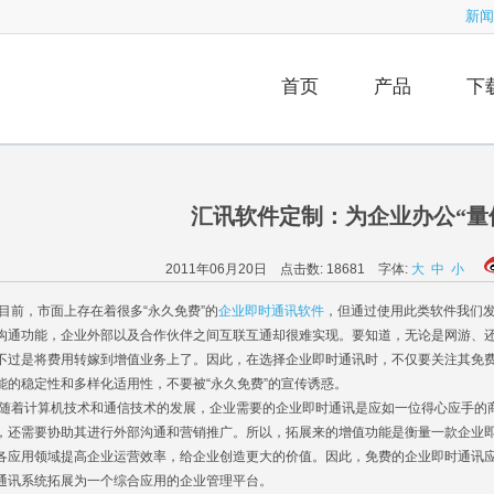
新闻
首页
产品
下
汇讯软件定制：为企业办公“量
2011年06月20日 点击数:
18681
字体:
大
中
小
前，市面上存在着很多“永久免费”的
企业即时通讯软件
，但通过使用此类软件我们
沟通功能，企业外部以及合作伙伴之间互联互通却很难实现。要知道，无论是网游、
不过是将费用转嫁到增值业务上了。因此，在选择企业即时通讯时，不仅要关注其免
能的稳定性和多样化适用性，不要被“永久免费”的宣传诱惑。
着计算机技术和通信技术的发展，企业需要的企业即时通讯是应如一位得心应手的
，还需要协助其进行外部沟通和营销推广。所以，拓展来的增值功能是衡量一款企业
各应用领域提高企业运营效率，给企业创造更大的价值。因此，免费的企业即时通讯
通讯系统拓展为一个综合应用的企业管理平台。