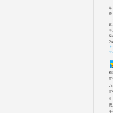
深
第
择
基
真
率
模
为
上
下
相
汇
万
汇
汇
提
千