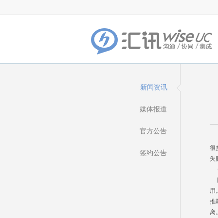
新闻资讯
媒体报道
官方公告
随
很
签约公告
失
一
网
用
推
离