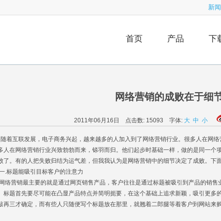
新闻
首页
产品
下
网络营销的成败在于细
2011年06月16日 点击数:
15093
字体:
大
中
小
着互联发展，电子商务兴起，越来越多的人加入到了网络营销行业。很多人在网络
多人在网络营销行业兴致勃勃而来，铩羽而归。他们起步时基础一样，做的是同一个
败了。有的人把失败归结为运气差，但我我认为是网络营销中的细节决定了成败。下
.标题能吸引目标客户的注意力
络营销最主要的就是通过网页销售产品，客户往往是通过标题被吸引到产品的销售
。标题首先要尽可能在凸显产品特点并简明扼要，在这个基础上追求新颖，吸引更多
敲再三才确定，而有些人只随便写个标题放在那里，就翘着二郎腿等着客户到网站来
。