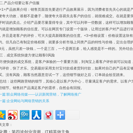
.产品介绍要让客户信服
1>产品效果介绍：销售页面首先要进行产品效果展示，因为消费者首先关心的就是
便夸大功效，谁都不是傻子，随便夸大容易失去客户的信任，就很难成交。在就是要
平时说的卖点。介绍产品要尽量显得专业，其中可以列举一些数据，这样可以增加顾客
的就是增加顾客的信任度。可以在网页专门设置一个版块，让用过的客户对产品进行
，并且是老客户的评价，可大大提高新顾客的信任度。<3>价格设置：价格设置这块
的。但凡自己有制定价格权限，就要多分析市场上同类产品的特性与价格，定出合理的
99元，虽然只差一块钱，一个是三百，一个是两百多，给人感觉是不一样的。另外结
．成交系统快捷方便让顾客0风险
便快捷的成交系统，是客户体验的一个重要方面，到淘宝上看客户评价就可以知道
的评价，快了才乐。交易最好采用支付宝付款或者货到付款，如果对自己的产品有足够
买。没有风险，顾客当然愿意尝试一下，这些细节做好之后，订单就会纷至踏来。
结：这些网路营销的细节，其核心是以客户为中心，尽量满足客户的需求。以客户
些细节。销售好产品满足客户的需求，自然会有回报。
一篇:联众网络传媒——认识新闻营销，了解网络推广
一篇:企业网站与网络营销的关系
关文章：
化腾：第四波创业浪潮，IT精英做主角