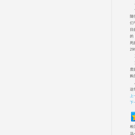
二
<
随
们
目
的
死
2
三
方
度
购
总
这
上
下
相
马