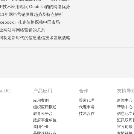
2P技术应用现状 Gnutella的的网络优势
011年网络营销发展趋势及特点解析
acebook：扎克伯格探秘中国市场
业网站与网络营销的关系
何制定新时代的信息通信技术发展战略
seUC
产品应用
合作
友情导
应用案例
渠道代理
新闻中心
组织应用概述
代理申请
帮助中心
教育云平台
技术合作
信息化专
政府事业单位
汇讯双周
集团企业
官方论坛
品牌连锁行业
友情链接