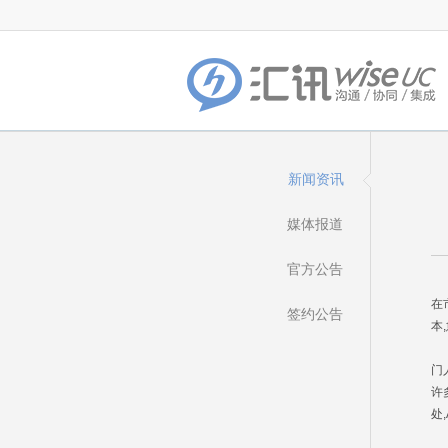
新闻资讯
媒体报道
官方公告
我
在
签约公告
本
众
门
许
处,
目