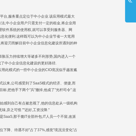
化管理平台,服务重点定位于中小企业.该应用模式最大
方法,中小企业用户只需支付一定的租金,将企业用
相关管理软件系统的使用权,就可以享受到服务器、网
息化便利.这样既可以为中小企业节省一大笔用
入,将迎刃而解目前中小企业信息化建设所遇到的种
胀压力持续增大等诸多不利形势,国内进入一个
成了中小企业信息化建设的更好路径.
应用此模式的一些中小企业的CIO境况似乎越发尴
以来,公司感受到了SaaS模式的经济、便捷,而
,把他手下两个"兵"撤掉,他成了"光杆司令".这
开始感到自己有点被忽视了,他的信息处从一级机构
弃之可惜.""还好,工资没降."
aaS,那干脆IT全部外包,IT人员一个不留,改派
位下降、待遇不好"占了37%,感觉"境况没变化"占