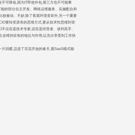
要性不可降低.因为IT即使外包,第三方也不可能事
比如可能的部分自主开发、网络运维服务、实施配合和
境比较被动、不妙,除了客观环境变坏外,另一个重要
IO要转变原有的思维方式,要从技术性思维到管
,CIO不仅应是技术专家,还应是经营者、谈判高手、
在企业维持应有的地位与作用,以充分享受到工作快
片回暖,迈进了百花齐放的春天.愿SaaS模式能