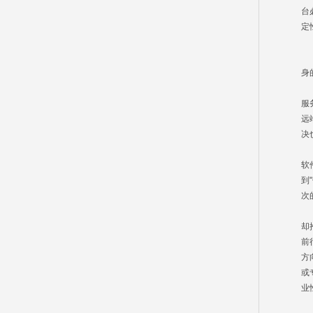
台
定
C
面
身
一
服
远
决
二
软
到
次
三
却
前
方
或
业
四