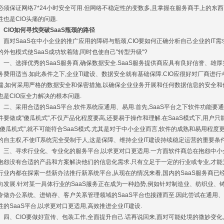
必须保证网络7*24小时安全可用.但网络不稳定性的变数多,且掌握在服务商手上的东西
性也是CIO头痛的问题.
IO如何寻找突破SaaS瓶颈的路径
对SaaS在中小企业的推广应用的障碍与瓶颈,CIO要如何正确分析自己企业的IT需
的外包模式使SaaS成功软着陆,同时也使自己"转型升级"?
、选择优秀的SaaS服务商,确保数据安全.SaaS服务提供商应具有良好信誉、雄
务费用适当.如此条件之下,企业TI建设、数据安全就有基础保障.CIO应很好对厂商进行
端,如何采用严格的数据安全和保密措施,以确保企业业务开展和任何数据信息的安全和
也是CIO应全力解决的根本问题.
、采用合适的SaaS平台,软件系统应通用、易用.首先,SaaS平台之下软件功能要通
件要做成"傻瓜机式",不仅产品化程度要高,还要易于操作和理解.在SaaS模式下,用户
"傻瓜机式",就不可能符合SaaS模式.尤其是对于中小企业而言,软件的成熟和易用程度
的自主权,不使IT系统完全受制于人,这是保障、维持企业IT建设持续稳定运营的重要条件
、寻求行业化、专业化的服务平台,以求更对口更适用.一方面软件商总在抱怨中小企业
抱怨没有合适的产品和方案解决他们的信息化需求.只有立足于一定的行业或专业,才能
行业内都在探索一些新办法推行新系统平台,从现在的情况来看,国内的SaaS服务商
向发展.针对某一具体行业的SaaS服务正在成为一种趋势,例如针对制造业、纺织业、铸
专做办公系统、进销存、客户关系管理领域的SaaS平台也接踵而至.因此尝试在通用、
性的SaaS平台,以求更对口更适用,高效推进企业IT建设.
、CIO要做好宣传、包装工作,全面提升自己.话再说回来,面对可能处境的微妙变化,