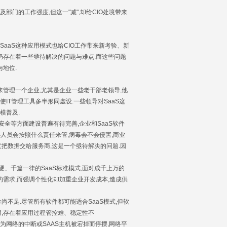
部门的工作强度,但这一"减",却给CIO处境带来
SaaS这种应用模式也给CIO工作带来新考验、新
中仍存在着一些亟待解决的问题与难点.而这些问题
地位.
管理一个企业,尤其是企业一些老干部老领导,他
IT管理工具多半形同虚设.一些领导对SaaS这
模普及.
全等方面建设普遍有待完善,企业和SaaS软件
人员会按照什么责任来管,病毒会不会侵害,商业
意把数据交给服务商,这是一个亟待解决的问题.因
、千篇一律的SaaS标准模式,面对成千上万的
需求,而强调个性化却加重企业开发成本,造成供
不足.尽管所有软件都可能适合SaaS模式,但软
用,存在着应用过程管控难、稳定性不
网络的中断或SAAS主机被宕掉而停摆,网络平