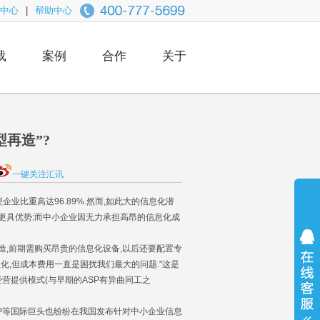
中心
|
帮助中心
载
案例
合作
关于
型再造”?
一键关注汇讯
业比重高达96.89%.然而,如此大的信息化潜
更具优势;而中小企业因无力承担高昂的信息化成
,前期需购买昂贵的信息化设备,以后还要配置专
化,但成本费用一直是困扰我们最大的问题."这是
经营提供模式(与早期的ASP有异曲同工之
P等国际巨头也纷纷在我国发布针对中小企业信息