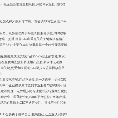
,不是企业所能完全控制的,风险高安全低.因此稳
求,怎么样才能对症下药、有效选型与实施,采用合
厚实力、众多成功案例与较长的服务历史,同时收取
考察、把脉.目前CIO应重点关注关键数据存储在
保密,让企业安心放心,这既是每一个软件商需要解
用,需要集成该类型产品95%%以上的功能;其次,
只能在互联网直接安装使用产品,如果软件无法做
更为关键,更受青睐.同时CIO至少应该掌握核心层
.
需求不够,产品不好卖,另一方面中小企业CIO
为中小企业提供最增值的专业服务与咨询顾问.目
已经意识到这一点并逐步向专业化以及行业细分化的
造行业、医药行业的SaaS平台纷纷在各地出现,
易用的基础上,CIO不妨更专注、寻找行业性和专
CIO当要勇于推销自己,包装自己,让企业认识到即