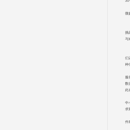
3
本
微
S
当
挑
与
目
一
们
种
二
服
数
此
三
中
求
四
件
够