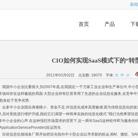
新闻
首页
产品
下
CIO如何实现SaaS模式下的“转
2011年03月02日 点击数:
18070
字体:
大
中
小
国中小企业比重很大,到2007年底,在我国近一千万家工业企业和生产单位中,中小型企
市场却存在这样尴尬的局面:大型企业持有巨资享用了先进的企业信息化服务,在竞争中
,愈发处于竞争劣势.
多中小企业因自身规模小、资金不足,对信息化成本高度敏感.因为传统信息化的改造
人员对系统进行维护升级,因此它们渴望一种简单实效的信息化模式."我们当然希望信息
多中小企业的心声.在这种强烈市场需求的背景下,近一两年SaaS这种软件即为服务的
ApplicationServiceProvider)应运而生.
前信息化领域各厂商开始把目光投向中小型企业以寻求新的机会,IBM、微软、SA