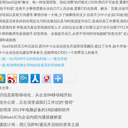
采用SaaS这种"像水、电一样按需而取、轻松消费"的IT模式,CIO作用仍不可改变,重
"包干到底",也有不少事情需要企业自己IT人员去做,需要CIO去协调、解决、完善,
部培训以及双方沟通等,事情仍有一大堆,少了钱事情并没少.目前不少中小企业CIO处
因就是没有良好的自我定位与职业规划以及与时俱进提升自己,造成目前工作窘境.因此C
性思维转变,争取成为复合型高级经营人才.从职位定位看,CIO要立足IT,但不仅限于IT
计师和教师等多面能手,转型再造、全面提升自己,从而不管何时何地都能"转危为安",
感和成就感.
aaS在经历几年沉寂后,因为中小企业信息化升温而倍受瞩目,挺过了冷冬,如今市场一
中小企业信息化建设带来春天,也能带给CIO们一个四季宜人的春天.
一篇:一站式EIM平台的商战利器——整合营销
一篇:精准网络整合营销创造更高的营销效果
关文章：
织信息获取移动化，从企业IM移动端开始
统办公室，正在演变成我们工作过的“曾经”
款情深 2013年电脑必备的18款辅助软件
讯WiseUC为企业内部沟通搭建桥梁
疆统计局：用汇讯即时通讯开启组织变革之源