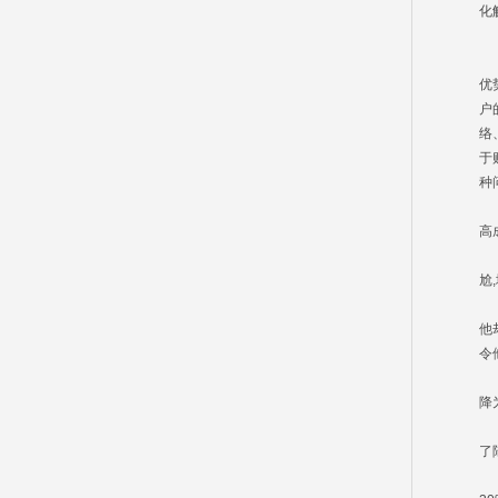
化
S
S
优
户
络
于
种
特
高
然
尬
王
他
令
泉
降
陆
了
据