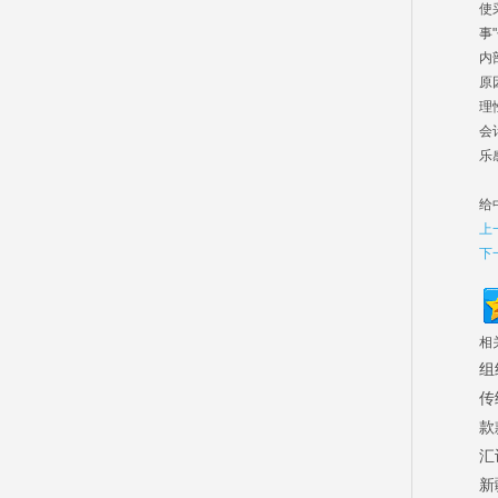
使
事
内
原
理
会
乐
S
给
上
下
相
组
传
款
汇
新