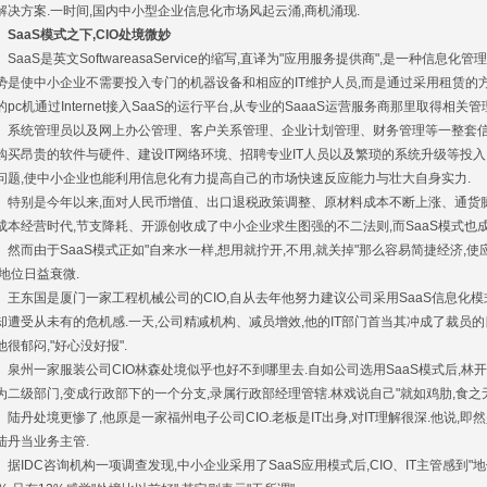
解决方案.一时间,国内中小型企业信息化市场风起云涌,商机涌现.
aaS模式之下,CIO处境微妙
aaS是英文SoftwareasaService的缩写,直译为"应用服务提供商",是一种信息
势是使中小企业不需要投入专门的机器设备和相应的IT维护人员,而是通过采用租赁的
的pc机通过Internet接入SaaS的运行平台,从专业的SaaaS运营服务商那里取得
、系统管理员以及网上办公管理、客户关系管理、企业计划管理、财务管理等一整套信
购买昂贵的软件与硬件、建设IT网络环境、招聘专业IT人员以及繁琐的系统升级等投
问题,使中小企业也能利用信息化有力提高自己的市场快速反应能力与壮大自身实力.
别是今年以来,面对人民币增值、出口退税政策调整、原材料成本不断上涨、通货膨
成本经营时代,节支降耗、开源创收成了中小企业求生图强的不二法则,而SaaS模式也
而由于SaaS模式正如"自来水一样,想用就拧开,不用,就关掉"那么容易简捷经济,使
,地位日益衰微.
东国是厦门一家工程机械公司的CIO,自从去年他努力建议公司采用SaaS信息化模式
却遭受从未有的危机感.一天,公司精减机构、减员增效,他的IT部门首当其冲成了裁员的目标
他很郁闷,"好心没好报".
州一家服装公司CIO林森处境似乎也好不到哪里去.自如公司选用SaaS模式后,林
为二级部门,变成行政部下的一个分支,录属行政部经理管辖.林戏说自己"就如鸡肋,食之无味,
丹处境更惨了,他原是一家福州电子公司CIO.老板是IT出身,对IT理解很深.他说,即然是S
陆丹当业务主管.
IDC咨询机构一项调查发现,中小企业采用了SaaS应用模式后,CIO、IT主管感到"地