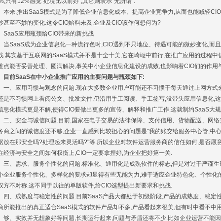
0%,只有12%感觉"处境比以前好",其它则表示"无所谓".
来,推出SaaS模式是为了降低企业信息化成本、提高企业竞争力,从而也能减轻CIO及
妙甚至不妙的变化.这令CIO始料未及.企业及CIO该作何想何为?
aaS应用瓶颈给CIO带来的新挑战
SaaS成为企业信息化一种流行色时,CIO遇到不只地位、待遇可能的微妙变化,而且
战.其实基于互联网的SaaS模式并不是十全十美,它在崎岖中前行,在推广应用的过程
难点能否妥善处理、圆满解决,事关中小企业信息化建设的成败,也影响着CIO们的作用与
前SaaS在中小企业推广应用的主要问题与瓶颈如下:
、应用习惯与观念的问题.现在大多数企业用户可能还不习惯于每天通过上网方式来
还是不习惯网上看阅公文、批发文件,仍沿用手工阅读、手工签写,没带头应用信息化,这使
信息化模式更是不解,使得CIO要做出更多的宣传、解释和推广工作.这就制约SaaS大规
、安全与诚信问题.目前,国家在电子交易的法律保障、支付信用、货物配送、网络安
务商之间的诚信度还不够,企业一直感到比较担心的问题是"我的账交给服务中心管,中心
据放在那安全吗?处理起来灵活吗?"等.所以企业对软件运营服务商的信任如何,是否愿
在经济与安全之间如何权衡上,CIO一定要拿捏好,为企业把好第一关.
、需求、服务个性化的问题.标准化、通用化是成熟软件的标志,但是对过于严谨生硬
小企业服务个性化、多样化的要求却显得有些无能为力,难于适应企业特色化、个性化的
双方不对称.这不同于以往的单版软件,给CIO选型提出新要求和挑战.
、成熟度与稳定性的问题.目前SaaS产品大都处于初级阶段,产品的成熟度、稳定性尚
商所能推出的真正适合SaaS模式的软件产品却不多,产品看起来很美,但有时中看不中
、实效并无想象好等问题,长期运行起来,问题与矛盾还将不少.比如企业运营不能因为