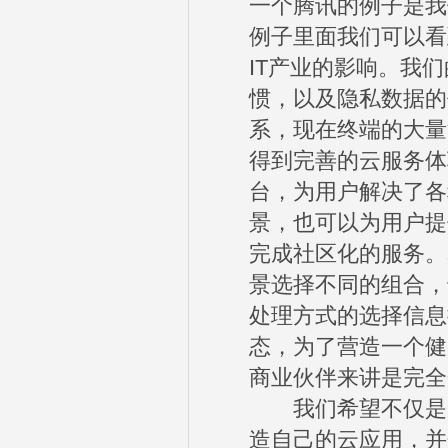
一个腾讯的例子是我
例子里面我们可以看
IT产业的影响。我
惯，以及隐私数据的
系，现在终端的大量
得到完善的云服务体
台，为用户解决了各
景，也可以为用户提
完成社区化的服务。
景选择不同的组合，
处理方式的选择信息
态，为了营造一个健
商业伙伴来讲是完全
我们希望不仅是腾
造自己的云应用，并