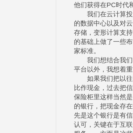
他们获得在PC时代
我们在云计算投入
的数据中心以及对云
存储，变形计算支持
的基础上做了一些布
家标准。
我们想结合我们的
平台以外，我想着重
如果我们把以往个
比作现金，过去把信
保险柜里这样当然是
的银行，把现金存在
先是这个银行是有信
认可，关键在于互联