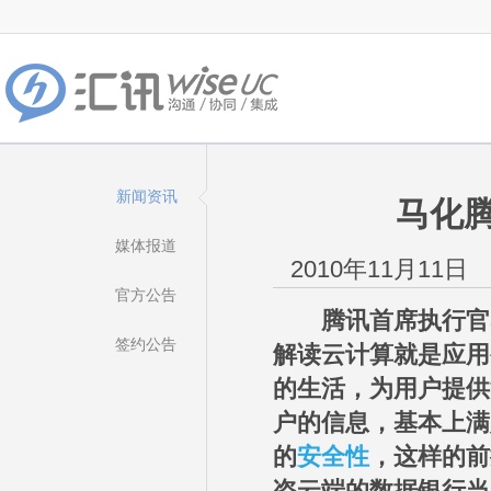
新闻资讯
马化
媒体报道
2010年11月11日
官方公告
腾讯首席执行官
签约公告
解读云计算就是应用
的生活，为用户提供
户的信息，基本上满
的
安全性
，这样的前