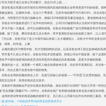
公司乐天联手成立合资公司乐酷天，也在10月上线……
谷歌退出而露出的市场空白同样给国内其他的搜索企业带来意想不到的收获。搜狗
期被边缘化。以搜狗为例，过去六个季度里，它的市场份额平均只有0.8%，但当谷
出来，与阿里巴巴等进行战略合作。搜狐CEO张朝阳甚至豪迈地提出，要使搜狗成为
歌在与中国政府进行了近半年的对峙后，公司CEO施密特承认当初对中国市场的这
马不能一天建成，却可以在瞬间倒塌。谷歌在华的搜索广告代理商被竞争对手挖得
跳槽。除了百度、腾讯等各获几员大将外，李开复离职后创办的创新工场中，11人管
月以来，谷歌开始了进入中国市场以来第二次大规模招人，谷歌大中华区业务总经
发、销售，到市场、人事。
顺利通过ICP牌照年检，到大范围招聘的启动，以及谷歌全球工程总监林斌的高调
开复不久前公开表示，谷歌在华技术优势减弱。跨国公司在中国发展，除了会遇到
否给予中国市场更强的政策灵活性和坚持长期稳定的发展战略，是更为关键的因素。
做到这一点，就需要一个领军人物去协调各种关系，但在李开复离职后，并没有一
系等，刘允主要只负责谷歌中国的销售。
歌在全球的份额依然在上升，但是它的核心价值观——“不作恶”正在受到挑战。无线公
用其定位技术，转用谷歌的定位技术。
歌的中国战略似乎还存在着反复的风险。就在谷歌打出招聘广告的几乎同一时间点
被“完全屏蔽”(屏蔽67%—100%)，谷歌的在线广告和移动搜索业务也首次被完全封锁
样的变动带来的将是战略的摇摆不定、员工的人心浮躁与合作伙伴的朝三暮四。竞
一篇:麦肯锡：十种由技术带动的商业趋势值得关注