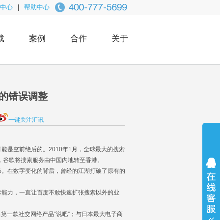
中心
|
帮助中心
载
案例
合作
关于
略的错误调整
一键关注汇讯
是空前绝后的。2010年1月，全球最大的搜索
月，谷歌将搜索服务由中国内地转至香港。
2%。在数字变化的背后，曾经的江湖打破了原有的
能力，一直让百度不敢快速扩张搜索以外的业
第一款社交网络产品“说吧”；与日本最大电子商