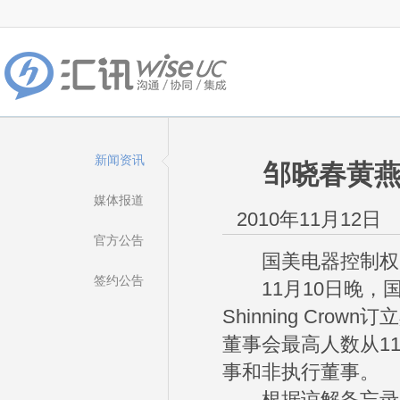
新闻资讯
邹晓春黄燕
媒体报道
2010年11月12日
官方公告
国美电器控制权的
签约公告
11月10日晚，国
Shinning Cr
董事会最高人数从1
事和非执行董事。