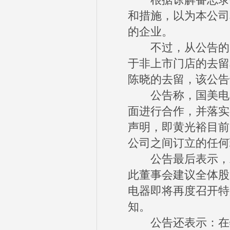
根据谅解备忘录条
和措施，以为本公司
的企业。
不过，从公告的内
于非上市门店的去留
陈晓的去留，该公告
公告称，国美电器
面进行合作，并落实
声明，即黄光裕目前
公司之间订立的任何
公告最后表示，双
此董事会建议全体股
电器即将再度召开特
知。
公告还表示：在特