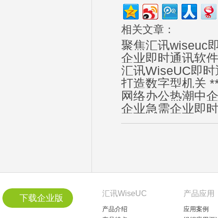
相关文章：
聚焦汇讯wiseu
企业即时通讯软
汇讯WiseUC即
打造数字型机关 *
网络办公热潮中
企业急需企业即时
汇讯WiseUC
产品应用
下载企业版
产品介绍
应用案例