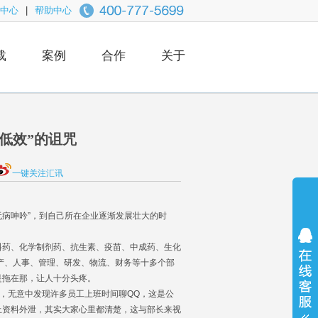
中心
|
帮助中心
载
案例
合作
关于
业低效”的诅咒
一键关注汇讯
病呻吟”，到自己所在企业逐渐发展壮大的时
药、化学制剂药、抗生素、疫苗、中成药、生化
产、人事、管理、研发、物流、财务等十多个部
是拖在那，让人十分头疼。
，无意中发现许多员工上班时间聊QQ，这是公
止资料外泄，其实大家心里都清楚，这与部长来视