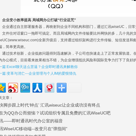
业变小效率提高 局域网办公打破“行业诅咒”
业通过自主部署服务器，再映射到企业不同机构和部门，通过汇讯wiseUC，日常
、文件往对话窗口一拖即可搞定。而且局域网内文件传输要比外网快的多，几十兆的
iseUC(www.wiseuc.com)全新升级后，支持通过组织架构进行文件传输、短信
端，简单更高效。
过技术创新，企业低效问题得到迅速解决，子公司也快速走上了正常发展轨道。在
内办公模式，目前看来效果相当不错，为企业增强抵抗风险和国际竞争力打下了良好
一篇:Excel聊天这么苦逼？企业即时通讯来解救你
一篇:变革与消亡---企业管理与个人IM的爱恨情仇
关文章：
快脚步跟上时代‘钟点’ 汇讯wiseuc让企业成功没有终点
在为QQ办公而烦恼？试试组织专属且免费的汇讯WiseUC吧
讯——即时通讯时代办公室的福音
讯WiseUC移动端--改变只在“弹指间”