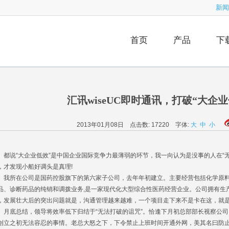
新闻
首页
产品
下
汇讯wiseUC即时通讯，打破“大企
2013年01月08日 点击数:
17220
字体:
大
中
小
说“大企业低效”是中国企业国际竞争力最薄弱的环节，我一向认为是没事的人在“无
，才发现小船好调头是真理!
所在公司是国药控股旗下的第六家子公司，去年年初建立。主要经营包括化学原料
品、诊断药品的纯销和调拨业务,是一家现代化大型综合性医药经营企业。公司拥有生
，发展壮大后的突出问题就是，沟通管理越来越难，一个项目走下来不是卡在这，就
底总结，领导将效率低下归结于“无法打破的诅咒”。恰逢下月初总部部长视察公司
创立之初无法容忍的事情。老总大怒之下，下令禁止上班时间开通外网，美其名曰防