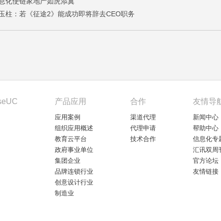
息化使链家地产如虎添翼
玉柱：若《征途2》能成功即将辞去CEO职务
seUC
产品应用
合作
友情导
应用案例
渠道代理
新闻中心
组织应用概述
代理申请
帮助中心
教育云平台
技术合作
信息化专
政府事业单位
汇讯双周
集团企业
官方论坛
品牌连锁行业
友情链接
创意设计行业
制造业