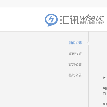
新闻资讯
媒体报道
官方公告
都
签约公告
候
我
制
门
月
司