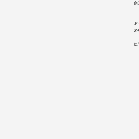
察
外
公
吧
来
无
使