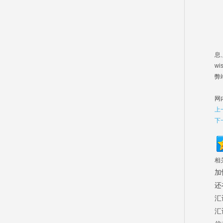
企
企
息
w
弊
通
网
上
下
相
加
还
汇
汇