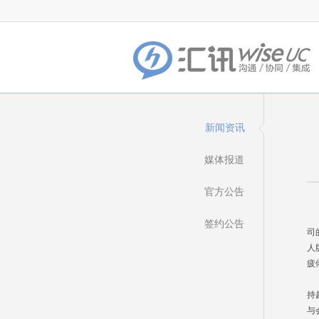
新闻资讯
媒体报道
官方公告
千
M
签约公告
司
人
疲
大
持
与