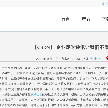
新闻
首页
产品
下
【CSDN】 企业即时通讯让我们不做
2011年05月19日 点击数:
17283
字体:
大
中
小
千万万个职场白领除了关心升职外，还会面临各种各样的问题和压力，至于用什么
ARY，一个“杜拉拉”似的女白领，有时候需要经常跟自己的员工培训或者开会，在
的时候，如果想开个小会或者做个培训的话，那就不好解决了。是做空中飞人，还是有
版杜拉拉”的她，很是疑惑。由于公司电话会议沟通效果不好，使得商旅飞行成了家常便
倦，这个抉择也到了该解决的时候。某一天。她偶然在电脑上看到了视频会议这一种
多数企业用户都希望
视频会议
能够让会议培训及时、畅快。会议文档的共享采用专
超大规模用户并发要求，多路画面同时展现，万人级规模应用。共享功能很突出，所
会者都能在线查看编辑，这样还省下了打印文件的成本。会议想什么时候开就什么时