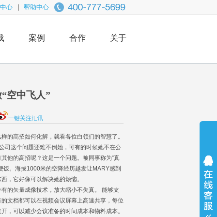
中心
|
帮助中心
载
案例
合作
关于
“空中飞人”
一键关注汇讯
样的高招如何化解，就看各位白领们的智慧了。
公司这个问题还难不倒她，可有的时候她不在公
其他的高招呢？这是一个问题。被同事称为“真
饭。海拔1000米的空降经历越发让MARY感到
东西，它好像可以解决她的烦恼。
有的矢量成像技术，放大缩小不失真。 能够支
有的文档都可以在视频会议屏幕上高速共享，每位
候开，可以减少会议准备的时间成本和物料成本。