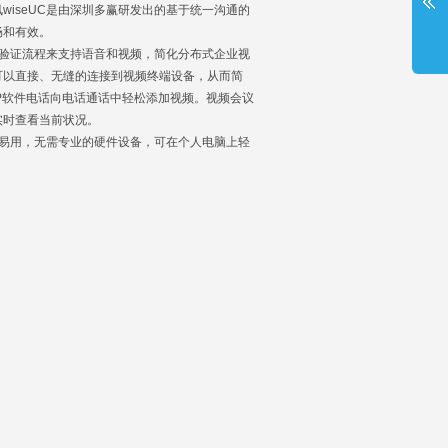
seUC是由深圳多赢研发出的基于统一沟通的
畅和有效。
份验证流程来支持语音和视频，简化分布式企业视
可以直接、无缝的连接到视频终端设备，从而简
P软件电话向电话通话中轻松添加视频。视频会议
实时查看当前状况。
易用，无需专业的硬件设备，可在个人电脑上轻