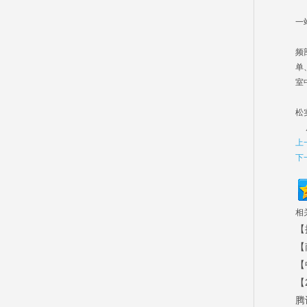
为
一
频
单
室
此
松
原
上
下
相
【
【
【
【
腾