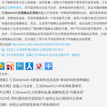
了解除更多企业人的烦恼，深圳多赢一直致力于根据用户需求进行改良创新，汇讯wi
站式
企业即时通讯
。其可提供给企业全方位的、多种途径的沟通方式，保证沟通的顺
汇讯wiseUC在视频会议系统
的接入中采用单一IP网络和通用的信令、通讯录和身
部署，并降低其成本。语音和视频采用一个标准拨号方案，使用户在拨打电话分机时
、快捷的发起视频电话。而且，企业用户能够从桌面即时通讯、或从远程工作使用的I
中还融合了众多业内领先厂商的硬件视频会议解决方案，用户可以面对面开展协作，
外，汇讯wiseUC的视频会议室还提供可在主界面使用的软件视频会议系统，方便
实现视频会议功能，充分满足了用户在不同应用环境下对视频会议的需要。
文链接:
http://news.csdn.net/a/20110516/297932.html
一篇:【ZOL】企业即时通讯靠什么博得用户的“芳心”
一篇:【中关村在线】 温馨之光:WiseUC为企业沟通点亮一盏明灯
关文章：
搜狐】汇讯Android1.6新版加快信息流转 移动EIM的强势崛起
南方网】连接人与业务，汇讯WiseUC八年布局终显锋芒
中企网】汇讯wiseUC入驻康利金属 破解制造业“沟通冰层”
21CN】即时通讯软件选型技巧 如何让办公既简约又简单
讯网：传统企业即将迎来电子商务新时代