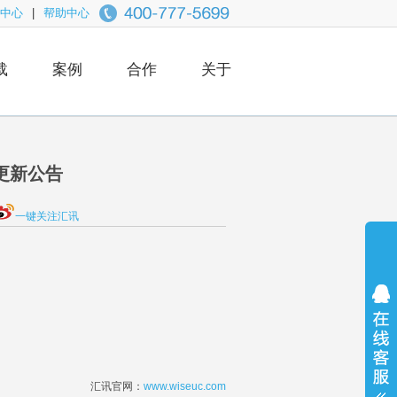
中心
|
帮助中心
载
案例
合作
关于
19 更新公告
一键关注汇讯
汇讯官网：
www.wiseuc.com