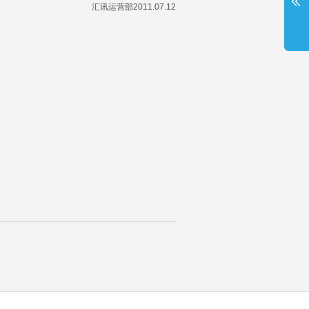
汇讯运营部2011.07.12