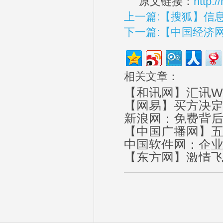
原文链接：
http:
上一篇:【搜狐】信息
下一篇:【中国经济
相关文章：
【和讯网】汇讯W
【网易】买方决定
新浪网：免费背后
【中国广播网】五
中国软件网：企业
更高效
【东方网】激情飞