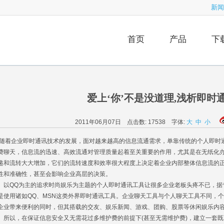
新闻
首页
产品
下
爱上‘你’不是没道理,浅析即时
2011年06月07日 点击数:
17538
字体:
大
中
小
着企业即时通讯技术的发展，面对越来越高的信息流通需求，单靠传统的个人即时
费聊天，信息流的迅速、高效流通对管理质量起着至关重要的作用，尤其是在无纸化
递和流转大大增加，它们的流转速度和效率很大程度上决定着企业内部整体信息流的
性和准确性，甚至会影响企业高层的决策。
QQ为主的追求时尚娱乐为主题的个人即时通讯工具让很多企业老板头疼不已，据专
是使用诸如QQ、MSN这类外界即时通讯工具。企业聊天工具与个人聊天工具不同，
企业带来便利的同时，但其搭载的交友、娱乐新闻、游戏、团购、股票等休闲娱乐内
以，在保证信息安全又无需花过多维护费的前提下(甚至无需维护费)，建立一套既