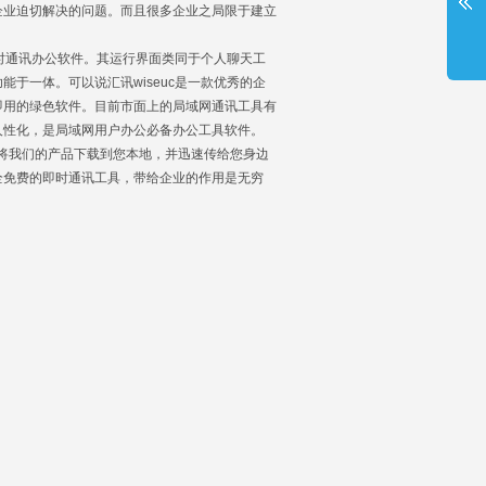
企业迫切解决的问题。而且很多企业之局限于建立
时通讯办公软件。其运行界面类同于个人聊天工
于一体。可以说汇讯wiseuc是一款优秀的企
即用的绿色软件。目前市面上的局域网通讯工具有
人性化，是局域网用户办公必备办公工具软件。
实现将我们的产品下载到您本地，并迅速传给您身边
全免费的即时通讯工具，带给企业的作用是无穷