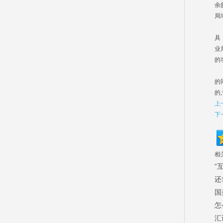
余
局
由
具
业
的
如
的
的
上
下
相
“
还
国
怎
汇