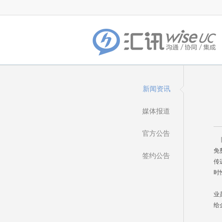
新闻资讯
媒体报道
官方公告
随
免
签约公告
传
时
以
业
给
所