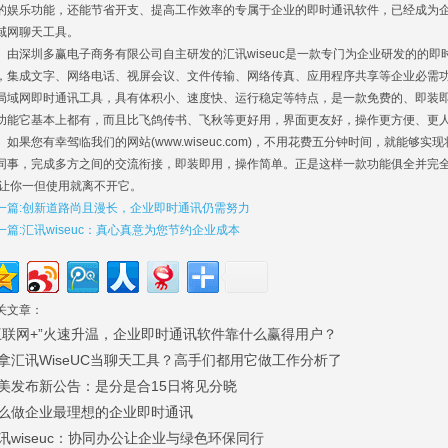
的娱乐功能，还能节省开支、提高工作效率的专属于企业的即时通讯软件，已经成为
域网聊天工具。
深圳多赢电子商务有限公司自主研发的汇讯wiseuc是一款专门为企业研发的的即
，集成文字、网络电话、视屏会议、文件传输、网络传真、应用程序共享等企业必需功能
局域网即时通讯工具，具有体积小、速度快、运行稳定等特点，是一款免费的、即装
功能它基本上都有，而且比飞鸽传书、飞秋等更好用，界面更友好，操作更方便、更
果您有幸驾临我们的网站(www.wiseuc.com)，不用花费五分钟时间，就能够
同事，完成多方之间的交流衔接，即装即用，操作简单。正是这样一款功能俱全并完
,让你一但使用就离不开它。
一篇:创新道路尚且漫长，企业即时通讯仍需努力
一篇:汇讯wiseuc：真心真意为您节约企业成本
关文章：
互联网+”火速升温，企业即时通讯软件靠什么赢得用户？
拿汇讯WiseUC当聊天工具？高手们都用它做工作分析了
美发布新公告：是分是合15日将见分晓
么做企业最理想的企业即时通讯
讯wiseuc：协同办公让企业与绿色环保同行