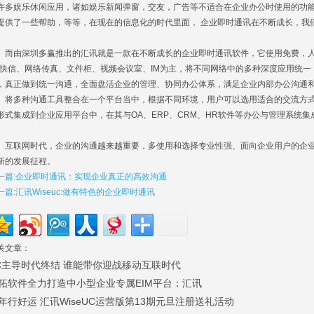
许多娱乐休闲应用，诸如娱乐新闻弹窗，交友，广告等不适合在企业办公时使用的功
提供了一些帮助，等等，在现在的信息化的时代里面， 企业即时通讯在不断成长，我
。
由深圳多赢推出的汇讯就是一款在不断成长的企业即时通讯软件，它使用免费，人
G快信、网络传真、文件柜、视频会议室、IM为主，将不同网络中的多种深度应用统
，真正做到统一沟通，全面盘活企业的管理、协同办公体系，满足企业内部办公沟通
多种沟通工具整合在一个平台当中，根据不同环境，用户可以选用适合的交流方式。汇
形式集成到企业应用平台中，在其与OA、ERP、CRM、HR软件等办公与管理系统
。
联网时代，企业的沟通越来越重要，多使用和选择专业性强、面向企业用户的企业
新的发展征程。
一篇:企业即时通讯：实现企业真正的高效沟通
一篇:汇讯Wiseuc:做有特色的企业即时通讯
关文章：
C主导时代终结 谁能带你迎战移动互联时代
拓软件全力打造中小型企业专属EIM平台：汇讯
年行好运 汇讯WiseUC运营版第13期元旦注册送礼活动