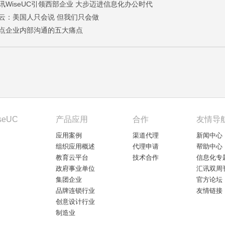
讯WiseUC引领西部企业 大步迈进信息化办公时代
云：美国人只会说 但我们只会做
点企业内部沟通的五大痛点
seUC
产品应用
合作
友情导
应用案例
渠道代理
新闻中心
组织应用概述
代理申请
帮助中心
教育云平台
技术合作
信息化专
政府事业单位
汇讯双周
集团企业
官方论坛
品牌连锁行业
友情链接
创意设计行业
制造业