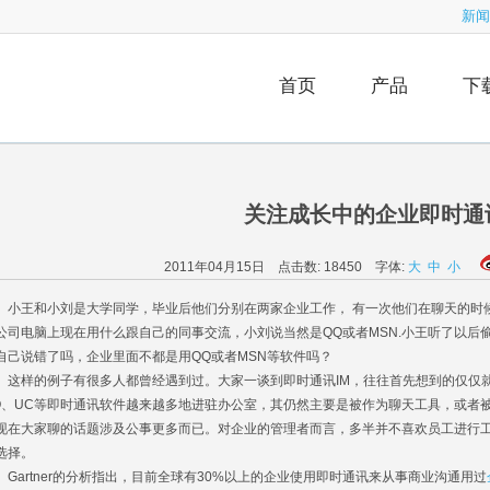
新闻
首页
产品
下
关注成长中的企业即时通
2011年04月15日 点击数:
18450
字体:
大
中
小
王和小刘是大学同学，毕业后他们分别在两家企业工作， 有一次他们在聊天的时
公司电脑上现在用什么跟自己的同事交流，小刘说当然是QQ或者MSN.小王听了以后
自己说错了吗，企业里面不都是用QQ或者MSN等软件吗？
样的例子有很多人都曾经遇到过。大家一谈到即时通讯IM，往往首先想到的仅仅就是聊
Q、UC等即时通讯软件越来越多地进驻办公室，其仍然主要是被作为聊天工具，或者
现在大家聊的话题涉及公事更多而已。对企业的管理者而言，多半并不喜欢员工进行
选择。
artner的分析指出，目前全球有30%以上的企业使用即时通讯来从事商业沟通用过