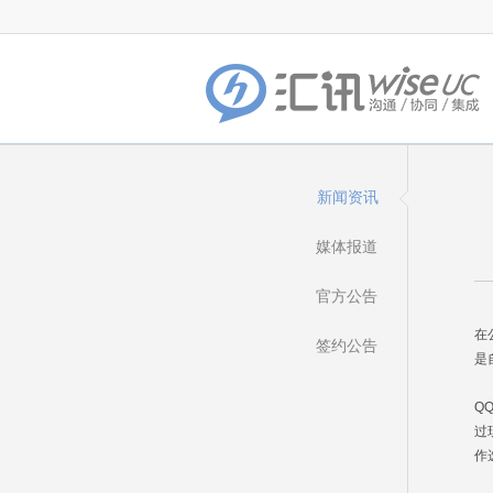
新闻资讯
媒体报道
官方公告
小
在
签约公告
是
这
Q
过
作
G