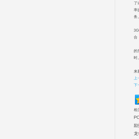
了
率
务
而
3
合
将
的
时
互
来
上
下
相
P
励
龙