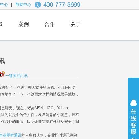
中心
|
帮助中心
载
案例
合作
关于
讯
一键关注汇讯
候聊到了一些关于聊天软件的话题。小王问小刘
偷偷地笑了一下，小刘面对这样的情况很是尴尬，
天。现在，诸如MSN、ICQ、Yahoo、
被认为就是个传传文件，发发消息的小玩意，只不
工作以外的事情，因此企业需要在便利及安全之间
企业即时通讯
的人多数认为，企业即时通讯剔除