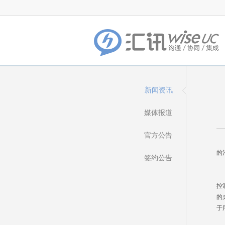
新闻资讯
媒体报道
官方公告
企
的
签约公告
从
控
的
于
第