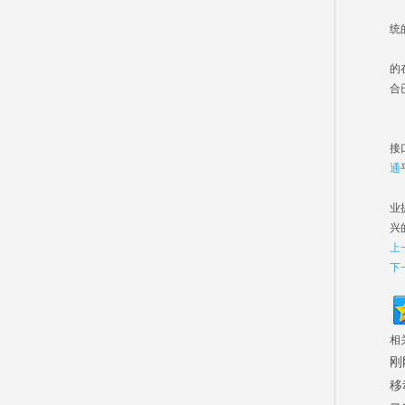
当
统
汇
的
合
从
接
通
面
业
兴
上
下
相
刚
移