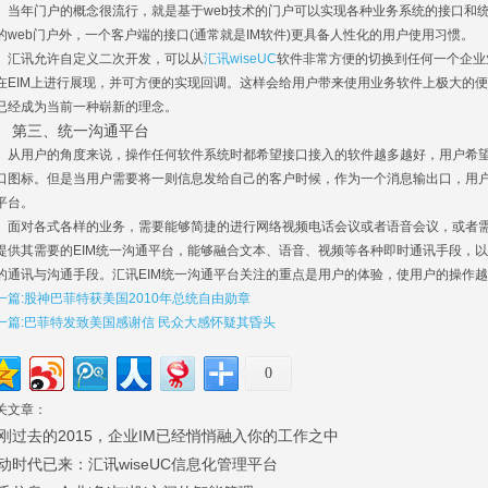
年门户的概念很流行，就是基于web技术的门户可以实现各种业务系统的接口和统
的web门户外，一个客户端的接口(通常就是IM软件)更具备人性化的用户使用习惯。
讯允许自定义二次开发，可以从
汇讯wiseUC
软件非常方便的切换到任何一个企业
在EIM上进行展现，并可方便的实现回调。这样会给用户带来使用业务软件上极大的
已经成为当前一种崭新的理念。
第三、统一沟通平台
用户的角度来说，操作任何软件系统时都希望接口接入的软件越多越好，用户希望
口图标。但是当用户需要将一则信息发给自己的客户时候，作为一个消息输出口，用
平台。
对各式各样的业务，需要能够简捷的进行网络视频电话会议或者语音会议，或者需
提供其需要的EIM统一沟通平台，能够融合文本、语音、视频等各种即时通讯手段，以
的通讯与沟通手段。汇讯EIM统一沟通平台关注的重点是用户的体验，使用户的操作
一篇:股神巴菲特获美国2010年总统自由勋章
一篇:巴菲特发致美国感谢信 民众大感怀疑其昏头
0
关文章：
刚过去的2015，企业IM已经悄悄融入你的工作之中
动时代已来：汇讯wiseUC信息化管理平台