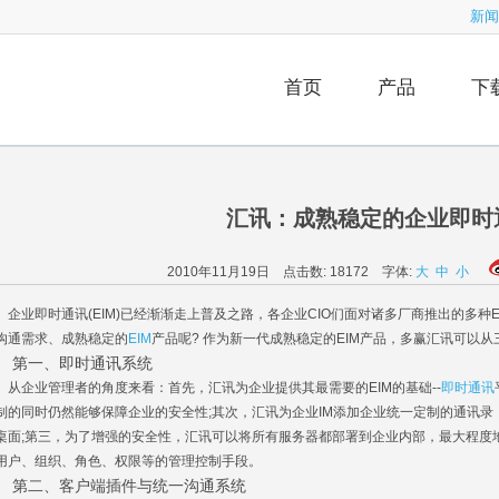
新闻
首页
产品
下
汇讯：成熟稳定的企业即时
2010年11月19日 点击数:
18172
字体:
大
中
小
业即时通讯(EIM)已经渐渐走上普及之路，各企业CIO们面对诸多厂商推出的多种
沟通需求、成熟稳定的
EIM
产品呢? 作为新一代成熟稳定的EIM产品，多赢汇讯可以
第一、即时通讯系统
企业管理者的角度来看：首先，汇讯为企业提供其最需要的EIM的基础--
即时通讯
制的同时仍然能够保障企业的安全性;其次，汇讯为企业IM添加企业统一定制的通讯
桌面;第三，为了增强的安全性，汇讯可以将所有服务器都部署到企业内部，最大程度
用户、组织、角色、权限等的管理控制手段。
二、客户端插件与统一沟通系统