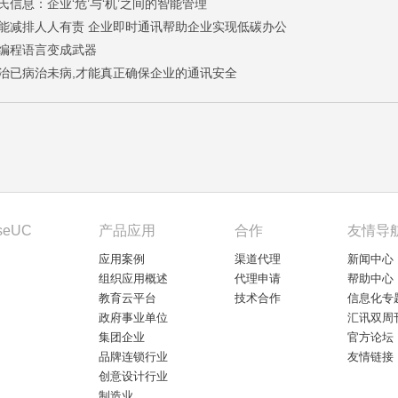
氏信息：企业‘危’与‘机’之间的智能管理
能减排人人有责 企业即时通讯帮助企业实现低碳办公
编程语言变成武器
治已病治未病,才能真正确保企业的通讯安全
seUC
产品应用
合作
友情导
应用案例
渠道代理
新闻中心
组织应用概述
代理申请
帮助中心
教育云平台
技术合作
信息化专
政府事业单位
汇讯双周
集团企业
官方论坛
品牌连锁行业
友情链接
创意设计行业
制造业