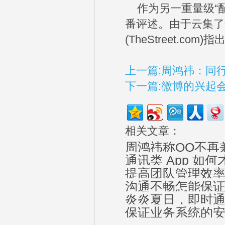
作为另一重量级“配
番评述。由于云集了
(TheStreet.c
上一篇:周鸿祎：同行
下一篇:微博的兴起
相关文章：
周鸿祎称QQ不再兼
通讯类 App 如
提高团队管理效
沟通不畅怎能保
IM占有率的
炎炎夏日，即时
保证业务系统的安