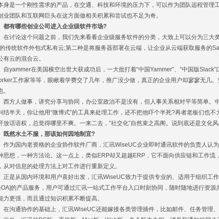
本身是一个刚性需求的产品，在交通、科技和环境的压力下，可以作为团队远程管理
创业团队和互联网巨头在这方面做相关积累和尝试也不足为奇。
有哪些创业公司进入企业级软件市场?
讨论这个问题之前，我们先来看看企业级服务软件的分类，大致上可以分为三大类：
”的传统软件外包式私有云;第二种是将服务器部署在云端，让企业从云端获取服务的SaaS
公有云的混合云。
yammer在美国横空出世大获成功后，一大批打着“中国Yammer”、“中国版Sla
Worker工作家等等，眼瞅着学费交了几年，推广没少做，真正的企业用户却寥寥无几
也。
方人做事，讲究分享与协同，办公室政治不是没有，但人事关系相对平等简单。中
纠结半天，你让他用“微博式”的工具来处理工作，还不把他吓个半死?再者老板们也
开放话语权，总觉得哪里不爽。一来二去，“社交化”自然束之高阁。说到底还是文化
然水土不服，那该如何因地制宜?
为国内老资格的企业协作软件厂商，汇讯WiseUC企业即时通讯软件的负责人认为：企
种思想，一种方法论。这一点上，类似ERP却又超越ERP，它不面向供应链和工作
，从对信息的处理方法上对工作进行重新定义。
是从国内环境和用户喜好出发，汇讯WiseUC致力于提供专业的、适用于组织工作
轻OA]的产品服务，用户可通过汇讯一站式工作平台入口时刻协同，随时随地进行资
能力更强，而且通过知识积累不断提高。
沟通协作的基础上，汇讯WiseUC还能嫁接各类管理插件，比如邮件、任务管理、C