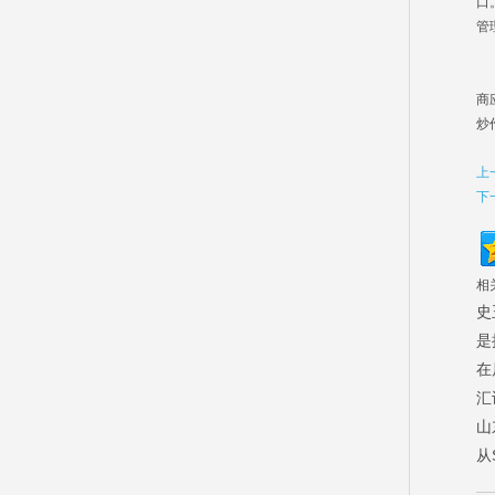
口
管
长
沟
商
炒
上
下
相
史
是
在
汇
山
从