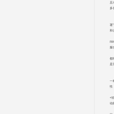
且
多
都
在
署
和
自
i
服
西
都
是
既
作
一
性
正
+
动
在