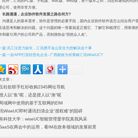
。此外，汇讯的PC版、手机版、Mac版、Web版，各个版本之间，消息和通知的同
理公司，使用非常方便。
路漫漫，企业协作软件发展之路在何方?
通是人的基本需求，协作是管理的必要手段，国内企业协作软件该怎么结合用户需
应该思考和解决的问题。这个问题的唯一答案就是正视它、了解它和梳理它，用靠谱
作和吸引用户的公司和产品，否则很快会“泯然众人矣”。
一篇:员工注意力缺失，汇讯携手金山安全为您解决这个事
一篇:一款APP打造轻型化企业--广西邮政为何青睐汇讯WiseUC?
关文章：
玉柱欲联手红杉收购2345网址导航
授人以“鱼”呢，还是授人以“渔”呢
局域网中使用的基于互联网的EIM
讯WiseUC即时通讯扫清企业“授权难”的阻碍
东科技大学：wiseUC智能管理显学院真我风采
SaaS在两会中的运用，看IM在政务领域的发展前景