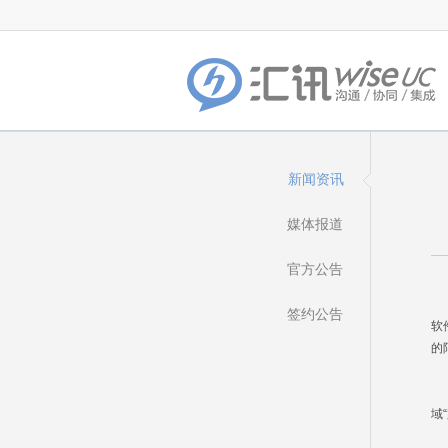
新闻资讯
媒体报道
官方公告
一
智
签约公告
软
的
企
较
域
在