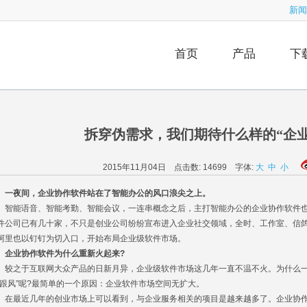
新闻
首页
产品
下
拆穿伪需求，我们期待什么样的“企
2015年11月04日 点击数:
14699
字体:
大
中
小
夜间，企业协作软件站在了智能办公的风口浪尖之上。
能语音、智能考勤、智能会议，一连串概念之后，主打智能办公的企业协作软件也
件公司已有几十家，不只是创业公司纷纷宣布进入企业社交领域，全时、工作室、信鸽、好
阿里也以钉钉为切入口，开始布局企业级软件市场。
业协作软件为什么重新火起来?
之于互联网大众产品的日新月异，企业级软件市场这几年一直不温不火。为什么一
“跟风”呢?最简单的一个原因：企业软件市场空间无扩大。
最近几年的创业市场上可以看到，与企业服务相关的项目是越来越多了。企业协作