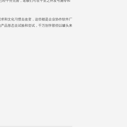
步已经十分完善，老板们可在千里之外发号施令和
求和文化习惯去改变，这些都是企业协作软件厂
的产品形态去试验和尝试，千万别学那些以噱头来