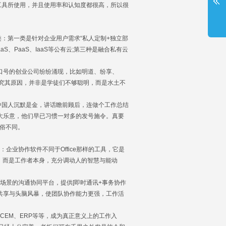
工具所使用，并且使用率和认知度都很高，所以很
第一类是针对企业用户需求“私人定制+独立部
、PaaS、IaaS等公有云;第三种是融合私有云
ck”口号的创业公司纷纷涌现，比如明道、纷享、
。究其原因，并非是学徒们不够聪明，而是水土不
国人沉默是金，讲话瞻前顾后，连做个工作总结
不大乐意，他们早已习惯一对多的发号施令。真要
风俗不同。
业协作软件不同于Office那样的工具，它是
流，而是工作者本身，充分调动人的智慧与能动
场景的沟通协同平台，提供[即时通讯+事务协作
源共享与头脑风暴，使团队协作能力更强，工作活
EM、ERP等等，成为真正意义上的工作入