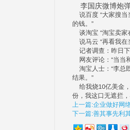
李国庆微博炮
说百度 “大家搜当
的钱。”
谈淘宝 “淘宝卖家
说马云 “再看我在
记者调查：昨日下午
网友评论：“当当和
淘宝人士：“李总既
结果。”
给我烧10亿美金，
份，我这口无遮拦，
上一篇:企业做好网
下一篇:善其事先利