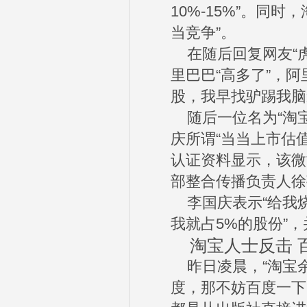
10%-15%”。同
当竞争”。
在随后回复网友“虎
里巴巴“高多了”，阿
股，我早找驴踢我脑
随后一位名为“淘宝
庆所谓“当当上市估
认证资料显示，该微
部整合传播负责人徐
李国庆表示“给我烧
我就占5%的股份”，
淘宝人士反击 百
昨日凌晨，“淘宝余
度，那不妨百度一下