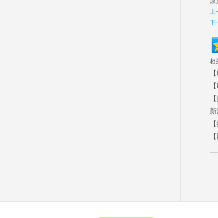
原
上
下
相
【
【
【
新
【
【