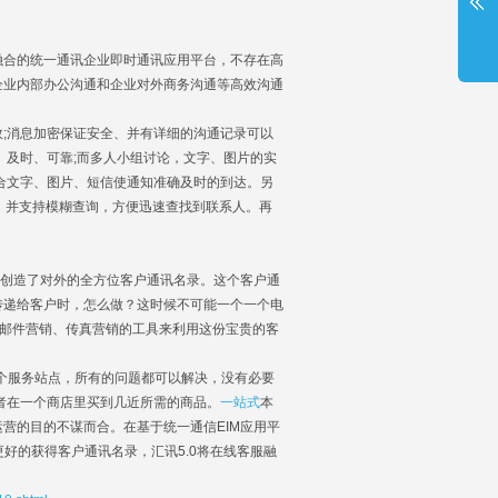
融合的统一通讯企业即时通讯应用平台，不存在高
企业内部办公沟通和企业对外商务沟通等高效沟通
;消息加密保证安全、并有详细的沟通记录可以
、及时、可靠;而多人小组讨论，文字、图片的实
合文字、图片、短信使通知准确及时的到达。另
构，并支持模糊查询，方便迅速查找到联系人。再
创造了对外的全方位客户通讯名录。这个客户通
传递给客户时，怎么做？这时候不可能一个一个电
销、邮件营销、传真营销的工具来利用这份宝贵的客
个服务站点，所有的问题都可以解决，没有必要
者在一个商店里买到几近所需的商品。
一站式
本
营的目的不谋而合。在基于统一通信EIM应用平
更好的获得客户通讯名录，汇讯5.0将在线客服融