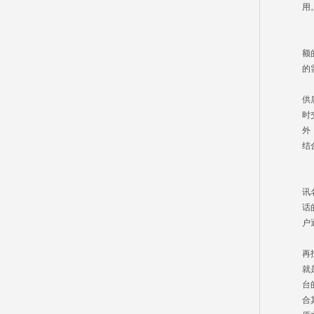
用
“
额
的
供
时
外
结
汇
统
讯
话
户
什
再
就
台
合