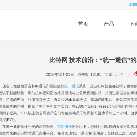
新闻
首页
产品
下
比特网 技术前沿：“统一通信”
2010年10月21日 点击数:
16191
字体:
大
中
小
在，凭借由语音和IP通信产品组成的
统一通信
系统，企业机构普遍都获得了更多的
提供了智能结构，帮助机构更紧密地将其通信与业务流程相集成，并通过最适合的媒
成、易用的界面，利用视频会议、语音和Web集成会议、移动IP软电话、语音留言等
降低成本的同时，提高了生产率和竞争实力。在2005年Sage Research公司所作
得到了提高。60%以上的公司表示它们每位移动员工每周都可至少节约三个小时。这
回报(ROI)。
统一通信这样完美的通信管理、
实时协作
的环境下，怎样利用现有的资源再次实现
研发而来的企业即时通讯应用平台。在其实现“统一通信”的应用后，又经过二次开发新