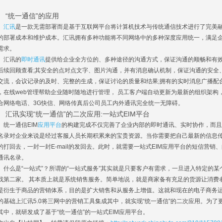
。
统一通信”的应用
汇讯
是一款无需部署而是基于互联网平台将计算机技术与传统通信技术进行了完美
的部署成本和维护成本。汇讯拥有多种功能将不同网络中的多种深度应用统一，满足
需求。
汇讯的
即时通讯
提供给企业全方位的、多种途径的沟通方式，保证沟通的顺畅和有效
后续回顾查看;其安全的点对点文字、图片沟通，并有消息确认机制，保证沟通的安全
交流，会议记录的及时、完整的生成，保证讨论的质量和结果;拥有的实时消息广播配
，在线web管理帮助企业随时随地进行管理， 员工客户端自动更新为最新的组织架
合网络电话、3G快信、网络传真后公司员工内外通讯完全统一无障碍。
讯实现“统一通信”的二次应用:一站式EIM平台
一通信EIM
应用平台
的构建完成不仅完善了企业内部的即时通讯、实时协作，而且
名录对企业来说是经过客服人员长期积累来的宝贵资源。当你需要把自己最新的信息
的打回去，一封一封E-mail的发回去。此时，就需要一站式EIM应用平台的短信营
通讯名录。
么是“一站式”？所谓的“一站式服务”其实就是只要客户有需求，一旦进入特定的某
找第二家。 其本质上就是系统销售服务。简单地说，就是商家备有充足的货源让消费
是衍生于商品的营销体系，目的是扩大销售和从服务上增值。这就和现在的电子商务运
的基础上汇讯5.0将三网中的营销工具集成其中，就实现“统一通信”的二次应用。为了
其中，就研发成了基于“统一通信”的一站式EIM应用平台。