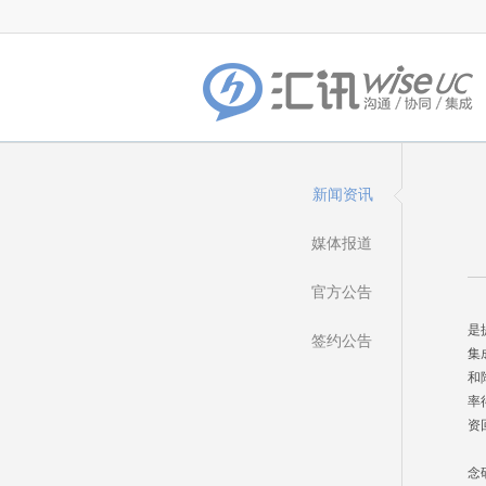
新闻资讯
媒体报道
官方公告
现
是
签约公告
集
和
率
资
在
念