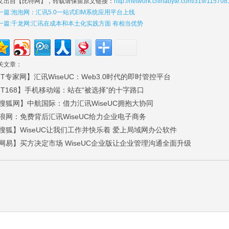
文出自【比特网】，转载请保留原文链接：
http://network.chinabyte.com/319/115708
一篇:泡泡网：汇讯5.0一站式EIM系统应用平台上线
一篇:千龙网:汇讯在成本和本土化实践方面 有相当优势
关文章：
IT专家网】汇讯WiseUC：Web3.0时代的即时管控平台
IT168】手机移动端：站在“被选择”的十字路口
搜狐网】中航国际：借力汇讯WiseUC拥抱大协同
浪网：免费背后汇讯WiseUC给力企业电子商务
搜狐】WiseUC让我们工作并快乐着 爱上局域网办公软件
网易】买方决定市场 WiseUC企业版让企业管理沟通全面升级