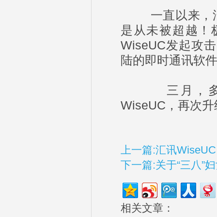
一直以来，汇讯
是从未被超越！
WiseUC发起
陆的即时通讯软
三月，多么美
WiseUC，再
上一篇:汇讯Wise
下一篇:关于“三八
相关文章：