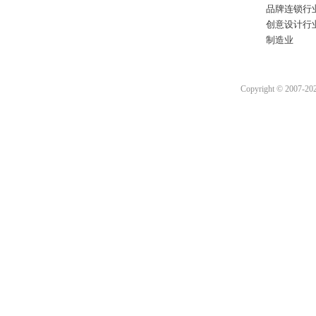
品牌连锁行
创意设计行
制造业
Copyright © 2007-2