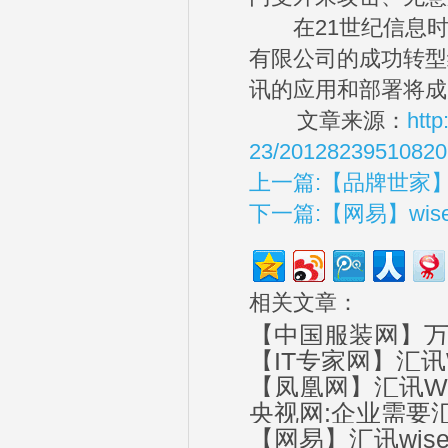
在21世纪信息时
有限公司的成功转型
讯的应用和部署将成
文章来源：
http
23/20128239510820
上一篇:【品牌世家】
下一篇:【网易】wi
相关文章：
【中国服装网】万
【IT专家网】汇讯
牌战略
【凤凰网】汇讯Wi
央视网:企业需要汇
【网易】汇讯wis